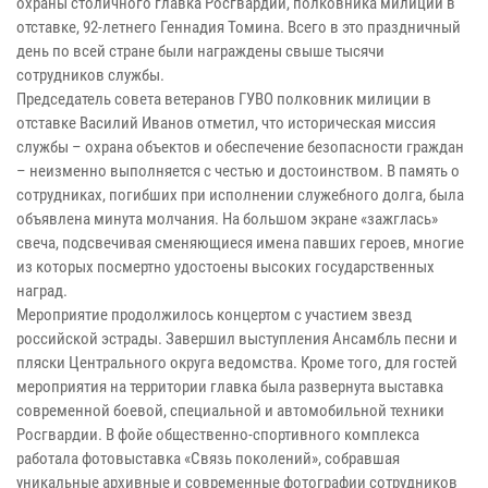
охраны столичного главка Росгвардии, полковника милиции в
отставке, 92-летнего Геннадия Томина. Всего в это праздничный
день по всей стране были награждены свыше тысячи
сотрудников службы.
Председатель совета ветеранов ГУВО полковник милиции в
отставке Василий Иванов отметил, что историческая миссия
службы – охрана объектов и обеспечение безопасности граждан
– неизменно выполняется с честью и достоинством. В память о
сотрудниках, погибших при исполнении служебного долга, была
объявлена минута молчания. На большом экране «зажглась»
свеча, подсвечивая сменяющиеся имена павших героев, многие
из которых посмертно удостоены высоких государственных
наград.
Мероприятие продолжилось концертом с участием звезд
российской эстрады. Завершил выступления Ансамбль песни и
пляски Центрального округа ведомства. Кроме того, для гостей
мероприятия на территории главка была развернута выставка
современной боевой, специальной и автомобильной техники
Росгвардии. В фойе общественно-спортивного комплекса
работала фотовыставка «Связь поколений», собравшая
уникальные архивные и современные фотографии сотрудников