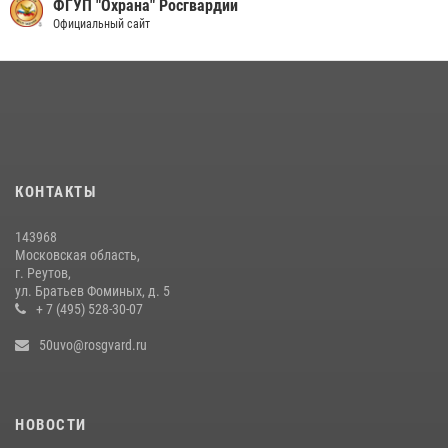
Росгвардейцы пресекли кражу на крупную сумму с охраняемого
ФГУП "Охрана" Росгвардии
объекта в Подмосковье (видео)
Официальный сайт
13 июля 2026, 14:14
1
В День парашютиста героем рубрики «Знай наших» стал сотрудник
вневедомственной охраны подмосковного главка Росгвардии
26 июля 2026, 16:42
4
Росгвардейцы пресекли серию краж с охраняемых торговых
КОНТАКТЫ
центров в Подмосковье (видео)
14 июля 2026, 14:41
1
143968
Московская область,
г. Реутов,
ул. Братьев Фоминых, д. 5
+ 7 (495) 528-30-07
50uvo@rosgvard.ru
НОВОСТИ