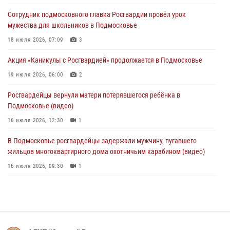
Росгвардейцы задержали рецидивиста, подозреваемого в краже на
Сотрудник подмосковного главка Росгвардии провёл урок
крупную сумму в Подмосковье
мужества для школьников в Подмосковье
31 июля 2026, 14:00
18 июля 2026, 07:09
3
Росгвардейцы задержали подозреваемых в мошеннических
Акция «Каникулы с Росгвардией» продолжается в Подмосковье
действиях в Подмосковье (видео)
19 июля 2026, 06:00
2
31 июля 2026, 09:30
1
Росгвардейцы вернули матери потерявшегося ребёнка в
Подмосковье (видео)
16 июля 2026, 12:30
1
В Подмосковье росгвардейцы задержали мужчину, пугавшего
жильцов многоквартирного дома охотничьим карабином (видео)
16 июля 2026, 09:30
1
Росгвардейцы задержали рецидивиста, подозреваемого в краже на
крупную сумму в Подмосковье
31 июля 2026, 14:00