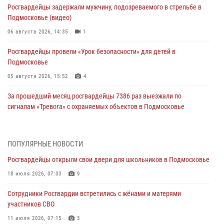
Росгвардейцы задержали мужчину, подозреваемого в стрельбе в
Подмосковье (видео)
06 августа 2026, 14:35
1
Росгвардейцы провели «Урок безопасности» для детей в
Подмосковье
05 августа 2026, 15:52
4
За прошедший месяц росгвардейцы 7386 раз выезжали по
сигналам «Тревога» с охраняемых объектов в Подмосковье
04 августа 2026, 12:16
Росгвардейцы пресекли кражу из супермаркета в Подмосковье
ПОПУЛЯРНЫЕ НОВОСТИ
(видео)
Росгвардейцы открыли свои двери для школьников в Подмосковье
03 августа 2026, 15:26
1
18 июля 2026, 07:03
9
Росгвардейцы пресекли кражу сантехники, совершённую
Сотрудники Росгвардии встретились с жёнами и матерями
«семейным подрядом» в Подмосковье (видео)
участников СВО
03 августа 2026, 14:57
1
11 июля 2026, 07:15
3