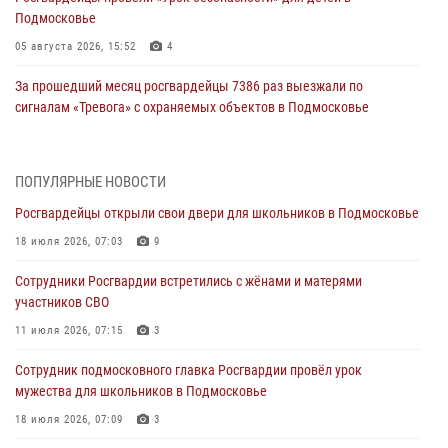
Подмосковье
05 августа 2026, 15:52
4
За прошедший месяц росгвардейцы 7386 раз выезжали по
сигналам «Тревога» с охраняемых объектов в Подмосковье
04 августа 2026, 12:16
Росгвардейцы пресекли кражу из супермаркета в Подмосковье
ПОПУЛЯРНЫЕ НОВОСТИ
(видео)
Росгвардейцы открыли свои двери для школьников в Подмосковье
03 августа 2026, 15:26
1
18 июля 2026, 07:03
9
Росгвардейцы пресекли кражу сантехники, совершённую
Сотрудники Росгвардии встретились с жёнами и матерями
«семейным подрядом» в Подмосковье (видео)
участников СВО
03 августа 2026, 14:57
1
11 июля 2026, 07:15
3
Росгвардейцы задержали рецидивиста, подозреваемого в краже на
Сотрудник подмосковного главка Росгвардии провёл урок
крупную сумму в Подмосковье
мужества для школьников в Подмосковье
31 июля 2026, 14:00
18 июля 2026, 07:09
3
Росгвардейцы задержали подозреваемых в мошеннических