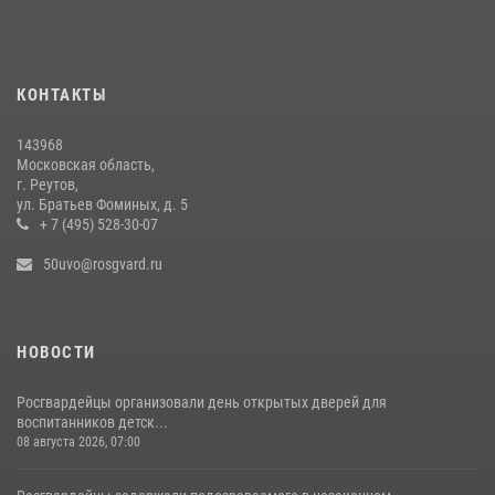
вневедомственной охраны подмосковного главка Росгвардии
26 июля 2026, 16:42
4
Росгвардейцы пресекли серию краж с охраняемых торговых
КОНТАКТЫ
центров в Подмосковье (видео)
14 июля 2026, 14:41
1
143968
Московская область,
г. Реутов,
ул. Братьев Фоминых, д. 5
+ 7 (495) 528-30-07
50uvo@rosgvard.ru
НОВОСТИ
Росгвардейцы организовали день открытых дверей для
воспитанников детск...
08 августа 2026, 07:00