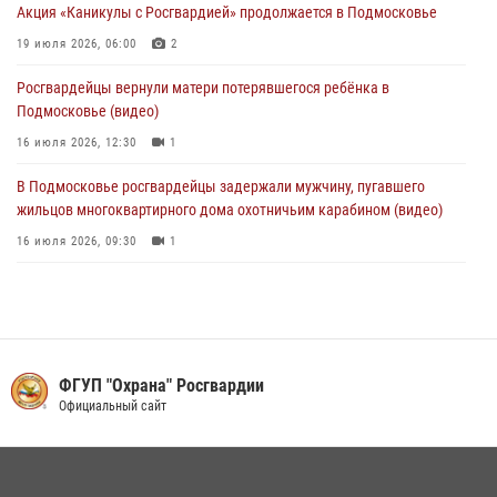
Акция «Каникулы с Росгвардией» продолжается в Подмосковье
действиях в Подмосковье (видео)
19 июля 2026, 06:00
2
31 июля 2026, 09:30
1
Росгвардейцы вернули матери потерявшегося ребёнка в
Подмосковье (видео)
16 июля 2026, 12:30
1
В Подмосковье росгвардейцы задержали мужчину, пугавшего
жильцов многоквартирного дома охотничьим карабином (видео)
16 июля 2026, 09:30
1
Росгвардейцы задержали рецидивиста, подозреваемого в краже на
крупную сумму в Подмосковье
31 июля 2026, 14:00
Росгвардейцы пресекли кражу на крупную сумму с охраняемого
ФГУП "Охрана" Росгвардии
объекта в Подмосковье (видео)
Официальный сайт
13 июля 2026, 14:14
1
В День парашютиста героем рубрики «Знай наших» стал сотрудник