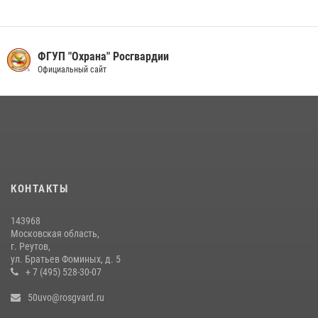
Акция «Каникулы с Росгвардией» продолжается в Подмосковье
19 июля 2026, 06:00
2
Росгвардейцы пресекли кражу на крупную сумму с охраняемого
ФГУП "Охрана" Росгвардии
объекта в Подмосковье (видео)
Официальный сайт
13 июля 2026, 14:14
1
Росгвардейцы задержали рецидивиста, подозреваемого в краже на
крупную сумму в Подмосковье
31 июля 2026, 14:00
Росгвардейцы пресекли кражу на охраняемом объекте в
КОНТАКТЫ
Подмосковье (видео)
08 июля 2026, 16:30
1
143968
Московская область,
г. Реутов,
ул. Братьев Фоминых, д. 5
+ 7 (495) 528-30-07
50uvo@rosgvard.ru