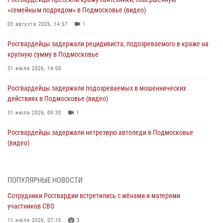
«семейным подрядом» в Подмосковье (видео)
03 августа 2026, 14:57
1
Росгвардейцы задержали рецидивиста, подозреваемого в краже на
крупную сумму в Подмосковье
31 июля 2026, 14:00
Росгвардейцы задержали подозреваемых в мошеннических
действиях в Подмосковье (видео)
31 июля 2026, 09:30
1
Росгвардейцы задержали нетрезвую автоледи в Подмосковье
(видео)
30 июля 2026, 08:10
1
Росгвардейцы в Подмосковье задержали мужчину, находящегося в
ПОПУЛЯРНЫЕ НОВОСТИ
федеральном розыске (видео)
Сотрудники Росгвардии встретились с жёнами и матерями
29 июля 2026, 14:44
1
участников СВО
Росгвардейцы провели день открытых дверей в Подмосковье
11 июля 2026, 07:15
3