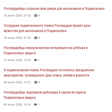
29 июля 2026, 14:37
2
Росгвардейцы открыли свои двери для школьников в Подмосковье
Росгвардейцы задержали нетрезвого нарушителя общественного
18 июля 2026, 07:03
9
порядка в Подмосковье (видео)
Сотрудник подмосковного главка Росгвардии провёл урок
27 июля 2026, 14:12
1
мужества для школьников в Подмосковье
В День парашютиста героем рубрики «Знай наших» стал сотрудник
18 июля 2026, 07:09
3
вневедомственной охраны подмосковного главка Росгвардии
Росгвардейцы вернули матери потерявшегося ребёнка в
26 июля 2026, 16:42
4
Подмосковье (видео)
16 июля 2026, 12:30
1
В подмосковном главке Росгвардии состоялось праздничное
мероприятие, посвященное Дню семьи, любви и верности
08 июля 2026, 14:51
4
Росгвардейцы задержали дебошира в одном из парков
Подмосковья (видео)
08 июля 2026, 14:24
1