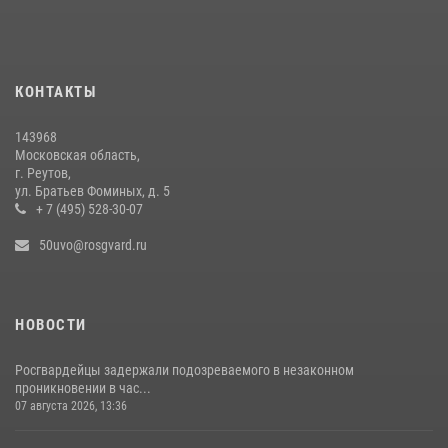
Акция «Каникулы с Росгвардией» продолжается в Подмосковье
19 июля 2026, 06:00
2
Росгвардейцы пресекли кражу на крупную сумму с охраняемого
КОНТАКТЫ
объекта в Подмосковье (видео)
13 июля 2026, 14:14
1
143968
Московская область,
г. Реутов,
ул. Братьев Фоминых, д. 5
+ 7 (495) 528-30-07
50uvo@rosgvard.ru
НОВОСТИ
Росгвардейцы задержали подозреваемого в незаконном
проникновении в час...
07 августа 2026, 13:36