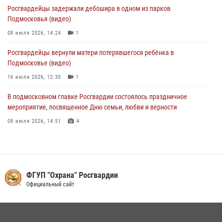
Росгвардейцы задержали дебошира в одном из парков
(видео)
Подмосковья (видео)
30 июля 2026, 08:10
1
08 июля 2026, 14:24
1
Росгвардейцы вернули матери потерявшегося ребёнка в
Подмосковье (видео)
16 июля 2026, 12:30
1
В подмосковном главке Росгвардии состоялось праздничное
мероприятие, посвященное Дню семьи, любви и верности
08 июля 2026, 14:51
4
В Подмосковье росгвардейцы задержали мужчину, пугавшего
жильцов многоквартирного дома охотничьим карабином (видео)
16 июля 2026, 09:30
1
ФГУП "Охрана" Росгвардии
Росгвардейцы задержали рецидивиста, подозреваемого в краже на
Официальный сайт
крупную сумму в Подмосковье
31 июля 2026, 14:00