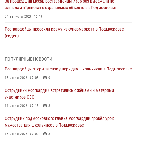
За прошедший месяц росгвардейцы 7386 раз выезжали по
сигналам «Тревога» с охраняемых объектов в Подмосковье
04 августа 2026, 12:16
Росгвардейцы пресекли кражу из супермаркета в Подмосковье
(видео)
03 августа 2026, 15:26
1
Росгвардейцы пресекли кражу сантехники, совершённую
ПОПУЛЯРНЫЕ НОВОСТИ
«семейным подрядом» в Подмосковье (видео)
Росгвардейцы открыли свои двери для школьников в Подмосковье
03 августа 2026, 14:57
1
18 июля 2026, 07:03
9
Росгвардейцы задержали рецидивиста, подозреваемого в краже на
Сотрудники Росгвардии встретились с жёнами и матерями
крупную сумму в Подмосковье
участников СВО
31 июля 2026, 14:00
11 июля 2026, 07:15
3
Росгвардейцы задержали подозреваемых в мошеннических
Сотрудник подмосковного главка Росгвардии провёл урок
действиях в Подмосковье (видео)
мужества для школьников в Подмосковье
31 июля 2026, 09:30
1
18 июля 2026, 07:09
3
Росгвардейцы задержали нетрезвую автоледи в Подмосковье