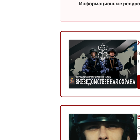
Информационные ресурс
В
т
Ф
Р