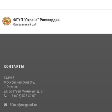
объекта в Подмосковье (видео)
13 июля 2026, 14:14
1
Росгвардейцы задержали рецидивиста, подозреваемого в краже на
ФГУП "Охрана" Росгвардии
крупную сумму в Подмосковье
Официальный сайт
31 июля 2026, 14:00
В День парашютиста героем рубрики «Знай наших» стал сотрудник
вневедомственной охраны подмосковного главка Росгвардии
26 июля 2026, 16:42
4
Росгвардейцы пресекли серию краж с охраняемых торговых
КОНТАКТЫ
центров в Подмосковье (видео)
14 июля 2026, 14:41
1
143968
Московская область,
г. Реутов,
ул. Братьев Фоминых, д. 5
+ 7 (495) 528-30-07
50uvo@rosgvard.ru