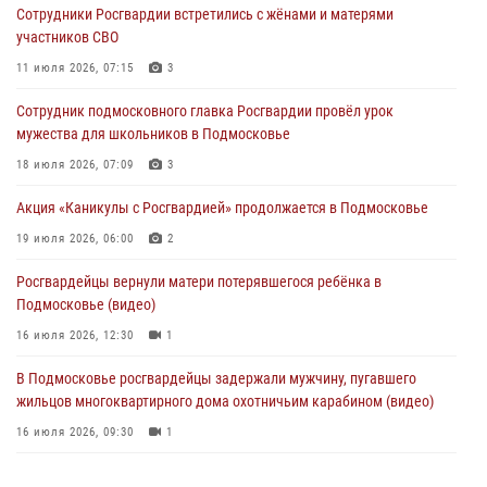
Сотрудники Росгвардии встретились с жёнами и матерями
«семейным подрядом» в Подмосковье (видео)
участников СВО
03 августа 2026, 14:57
1
11 июля 2026, 07:15
3
Росгвардейцы задержали рецидивиста, подозреваемого в краже на
Сотрудник подмосковного главка Росгвардии провёл урок
крупную сумму в Подмосковье
мужества для школьников в Подмосковье
31 июля 2026, 14:00
18 июля 2026, 07:09
3
Росгвардейцы задержали подозреваемых в мошеннических
Акция «Каникулы с Росгвардией» продолжается в Подмосковье
действиях в Подмосковье (видео)
19 июля 2026, 06:00
2
31 июля 2026, 09:30
1
Росгвардейцы вернули матери потерявшегося ребёнка в
Подмосковье (видео)
16 июля 2026, 12:30
1
В Подмосковье росгвардейцы задержали мужчину, пугавшего
жильцов многоквартирного дома охотничьим карабином (видео)
16 июля 2026, 09:30
1
Росгвардейцы пресекли кражу на крупную сумму с охраняемого