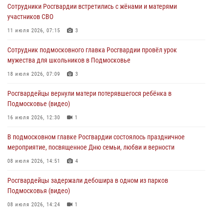
Сотрудники Росгвардии встретились с жёнами и матерями
крупную сумму в Подмосковье
участников СВО
31 июля 2026, 14:00
11 июля 2026, 07:15
3
Росгвардейцы задержали подозреваемых в мошеннических
Сотрудник подмосковного главка Росгвардии провёл урок
действиях в Подмосковье (видео)
мужества для школьников в Подмосковье
31 июля 2026, 09:30
1
18 июля 2026, 07:09
3
Росгвардейцы задержали нетрезвую автоледи в Подмосковье
Росгвардейцы вернули матери потерявшегося ребёнка в
(видео)
Подмосковье (видео)
30 июля 2026, 08:10
1
16 июля 2026, 12:30
1
В подмосковном главке Росгвардии состоялось праздничное
мероприятие, посвященное Дню семьи, любви и верности
08 июля 2026, 14:51
4
Росгвардейцы задержали дебошира в одном из парков
Подмосковья (видео)
08 июля 2026, 14:24
1