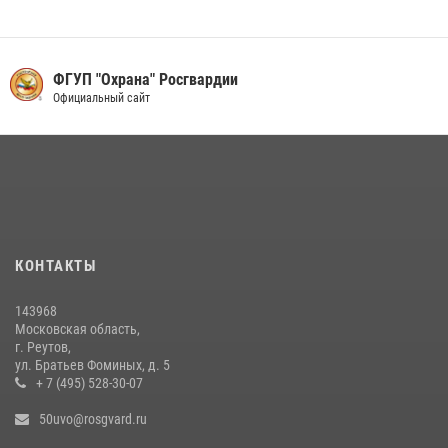
Акция «Каникулы с Росгвардией» продолжается в Подмосковье
19 июля 2026, 06:00
2
В Подмосковье росгвардейцы задержали мужчину, пугавшего
ФГУП "Охрана" Росгвардии
жильцов многоквартирного дома охотничьим карабином (видео)
Официальный сайт
16 июля 2026, 09:30
1
Росгвардейцы задержали рецидивиста, подозреваемого в краже на
крупную сумму в Подмосковье
31 июля 2026, 14:00
Росгвардейцы пресекли кражу на крупную сумму с охраняемого
КОНТАКТЫ
объекта в Подмосковье (видео)
13 июля 2026, 14:14
1
143968
Московская область,
г. Реутов,
ул. Братьев Фоминых, д. 5
+ 7 (495) 528-30-07
50uvo@rosgvard.ru