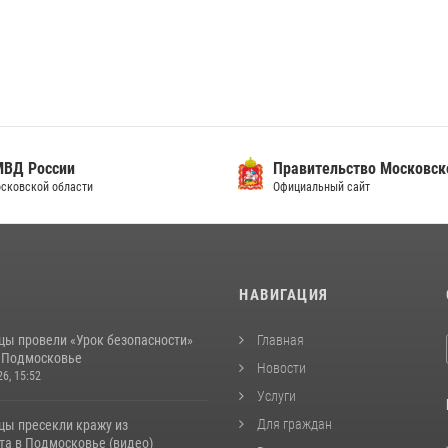
ВД России
Правительство Московско
сковской области
Официальный сайт
И
НАВИГАЦИЯ
цы провели «Урок безопасности»
Главная
в Подмосковье
Новости
26, 15:52
Услуги
Для граждан
цы пресекли кражу из
та в Подмосковье (видео)