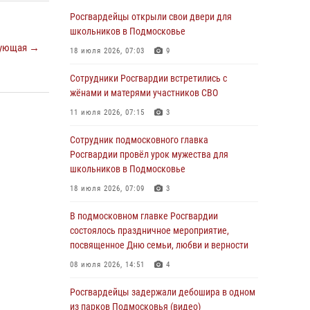
автоледи в Подмосковье (видео)
Росгвардейцы открыли свои двери для
30 июля 2026, 08:10
1
школьников в Подмосковье
ующая →
Росгвардейцы в Подмосковье задержали
18 июля 2026, 07:03
9
мужчину, находящегося в федеральном
розыске (видео)
Сотрудники Росгвардии встретились с
жёнами и матерями участников СВО
29 июля 2026, 14:44
1
11 июля 2026, 07:15
3
Росгвардейцы провели день открытых
дверей в Подмосковье
Сотрудник подмосковного главка
Росгвардии провёл урок мужества для
29 июля 2026, 14:37
2
школьников в Подмосковье
Росгвардейцы задержали нетрезвого
18 июля 2026, 07:09
3
нарушителя общественного порядка в
Подмосковье (видео)
В подмосковном главке Росгвардии
состоялось праздничное мероприятие,
27 июля 2026, 14:12
1
посвященное Дню семьи, любви и верности
В День парашютиста героем рубрики «Знай
08 июля 2026, 14:51
4
наших» стал сотрудник вневедомственной
охраны подмосковного главка Росгвардии
Росгвардейцы задержали дебошира в одном
из парков Подмосковья (видео)