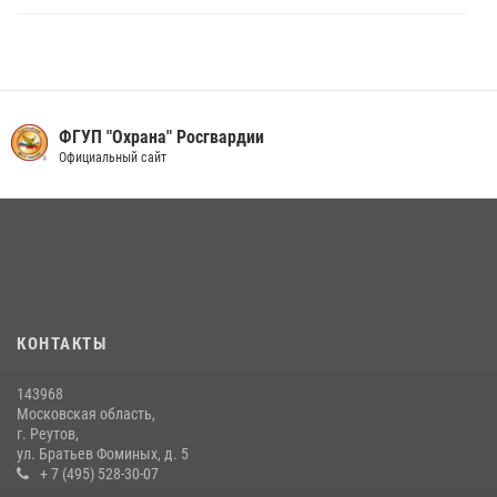
Росгвардейцы пресекли кражу на крупную сумму с охраняемого
объекта в Подмосковье (видео)
13 июля 2026, 14:14
1
Росгвардейцы задержали рецидивиста, подозреваемого в краже на
ФГУП "Охрана" Росгвардии
крупную сумму в Подмосковье
Официальный сайт
31 июля 2026, 14:00
В День парашютиста героем рубрики «Знай наших» стал сотрудник
вневедомственной охраны подмосковного главка Росгвардии
26 июля 2026, 16:42
4
Росгвардейцы пресекли серию краж с охраняемых торговых
КОНТАКТЫ
центров в Подмосковье (видео)
14 июля 2026, 14:41
1
143968
Московская область,
г. Реутов,
ул. Братьев Фоминых, д. 5
+ 7 (495) 528-30-07