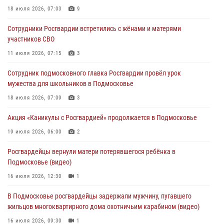
03 августа 2026, 15:26
1
18 июля 2026, 07:03
9
Росгвардейцы пресекли кражу сантехники, совершённую
Сотрудники Росгвардии встретились с жёнами и матерями
«семейным подрядом» в Подмосковье (видео)
участников СВО
03 августа 2026, 14:57
1
11 июля 2026, 07:15
3
Росгвардейцы задержали рецидивиста, подозреваемого в краже на
Сотрудник подмосковного главка Росгвардии провёл урок
крупную сумму в Подмосковье
мужества для школьников в Подмосковье
31 июля 2026, 14:00
18 июля 2026, 07:09
3
Росгвардейцы задержали подозреваемых в мошеннических
Акция «Каникулы с Росгвардией» продолжается в Подмосковье
действиях в Подмосковье (видео)
19 июля 2026, 06:00
2
31 июля 2026, 09:30
1
Росгвардейцы вернули матери потерявшегося ребёнка в
Подмосковье (видео)
16 июля 2026, 12:30
1
В Подмосковье росгвардейцы задержали мужчину, пугавшего
жильцов многоквартирного дома охотничьим карабином (видео)
16 июля 2026, 09:30
1