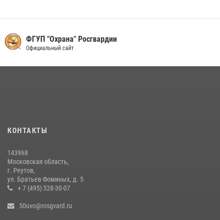
Акция «Каникулы с Росгвардией» продолжается в Подмосковье
19 июля 2026, 06:00
2
Росгвардейцы пресекли кражу на крупную сумму с охраняемого
ФГУП "Охрана" Росгвардии
объекта в Подмосковье (видео)
Официальный сайт
13 июля 2026, 14:14
1
Росгвардейцы задержали рецидивиста, подозреваемого в краже на
крупную сумму в Подмосковье
31 июля 2026, 14:00
В Подмосковье росгвардейцы задержали мужчину, пугавшего
КОНТАКТЫ
жильцов многоквартирного дома охотничьим карабином (видео)
16 июля 2026, 09:30
1
143968
Московская область,
г. Реутов,
ул. Братьев Фоминых, д. 5
+ 7 (495) 528-30-07
50uvo@rosgvard.ru