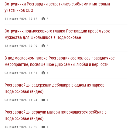
Сотрудники Росгвардии встретились с жёнами и матерями
29 июля 2026, 14:37
2
участников СВО
Росгвардейцы задержали нетрезвого нарушителя общественного
11 июля 2026, 07:15
3
порядка в Подмосковье (видео)
Сотрудник подмосковного главка Росгвардии провёл урок
27 июля 2026, 14:12
1
мужества для школьников в Подмосковье
В День парашютиста героем рубрики «Знай наших» стал сотрудник
18 июля 2026, 07:09
3
вневедомственной охраны подмосковного главка Росгвардии
В подмосковном главке Росгвардии состоялось праздничное
26 июля 2026, 16:42
4
мероприятие, посвященное Дню семьи, любви и верности
08 июля 2026, 14:51
4
Росгвардейцы задержали дебошира в одном из парков
Подмосковья (видео)
08 июля 2026, 14:24
1
Росгвардейцы вернули матери потерявшегося ребёнка в
Подмосковье (видео)
16 июля 2026, 12:30
1