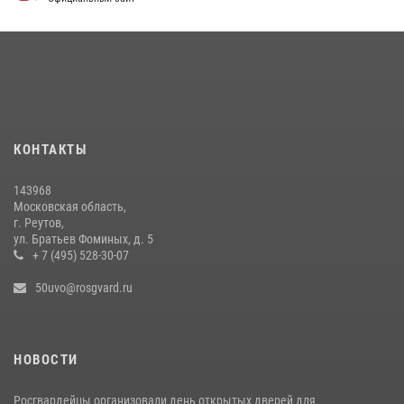
31 июля 2026, 14:00
В День парашютиста героем рубрики «Знай наших» стал сотрудник
вневедомственной охраны подмосковного главка Росгвардии
26 июля 2026, 16:42
4
Росгвардейцы пресекли серию краж с охраняемых торговых
КОНТАКТЫ
центров в Подмосковье (видео)
14 июля 2026, 14:41
1
143968
Московская область,
г. Реутов,
ул. Братьев Фоминых, д. 5
+ 7 (495) 528-30-07
50uvo@rosgvard.ru
НОВОСТИ
Росгвардейцы организовали день открытых дверей для