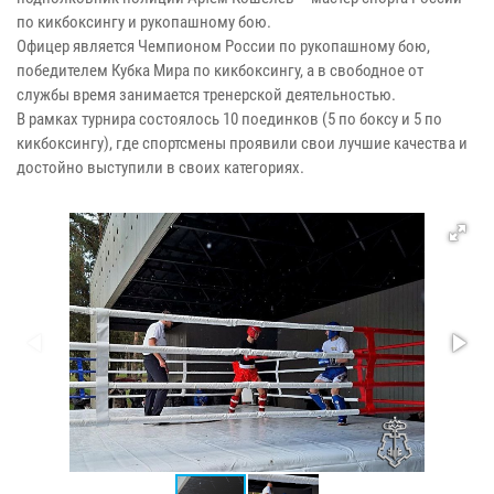
по кикбоксингу и рукопашному бою.
Офицер является Чемпионом России по рукопашному бою,
победителем Кубка Мира по кикбоксингу, а в свободное от
службы время занимается тренерской деятельностью.
В рамках турнира состоялось 10 поединков (5 по боксу и 5 по
кикбоксингу), где спортсмены проявили свои лучшие качества и
достойно выступили в своих категориях.