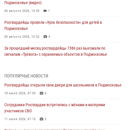
Подмосковье (видео)
06 августа 2026, 14:35
1
Росгвардейцы провели «Урок безопасности» для детей в
Подмосковье
05 августа 2026, 15:52
4
За прошедший месяц росгвардейцы 7386 раз выезжали по
сигналам «Тревога» с охраняемых объектов в Подмосковье
04 августа 2026, 12:16
Росгвардейцы пресекли кражу из супермаркета в Подмосковье
ПОПУЛЯРНЫЕ НОВОСТИ
(видео)
Росгвардейцы открыли свои двери для школьников в Подмосковье
03 августа 2026, 15:26
1
18 июля 2026, 07:03
9
Росгвардейцы пресекли кражу сантехники, совершённую
Сотрудники Росгвардии встретились с жёнами и матерями
«семейным подрядом» в Подмосковье (видео)
участников СВО
03 августа 2026, 14:57
1
11 июля 2026, 07:15
3
Росгвардейцы задержали рецидивиста, подозреваемого в краже на