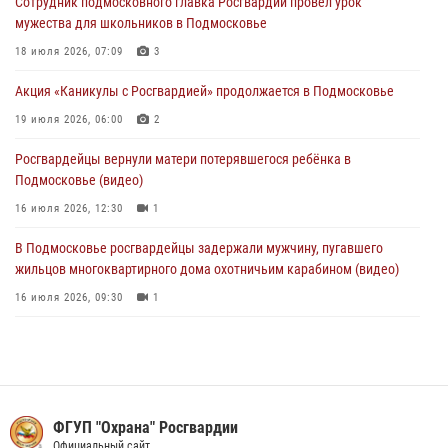
Сотрудник подмосковного главка Росгвардии провёл урок
крупную сумму в Подмосковье
мужества для школьников в Подмосковье
31 июля 2026, 14:00
18 июля 2026, 07:09
3
Росгвардейцы задержали подозреваемых в мошеннических
Акция «Каникулы с Росгвардией» продолжается в Подмосковье
действиях в Подмосковье (видео)
19 июля 2026, 06:00
2
31 июля 2026, 09:30
1
Росгвардейцы вернули матери потерявшегося ребёнка в
Подмосковье (видео)
16 июля 2026, 12:30
1
В Подмосковье росгвардейцы задержали мужчину, пугавшего
жильцов многоквартирного дома охотничьим карабином (видео)
16 июля 2026, 09:30
1
Росгвардейцы пресекли кражу на крупную сумму с охраняемого
объекта в Подмосковье (видео)
13 июля 2026, 14:14
1
Росгвардейцы задержали рецидивиста, подозреваемого в краже на
ФГУП "Охрана" Росгвардии
крупную сумму в Подмосковье
Официальный сайт