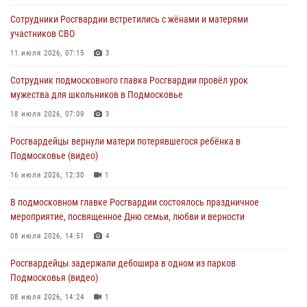
Росгвардейцы задержали рецидивиста, подозреваемого в краже на
Сотрудники Росгвардии встретились с жёнами и матерями
крупную сумму в Подмосковье
участников СВО
31 июля 2026, 14:00
11 июля 2026, 07:15
3
Росгвардейцы задержали подозреваемых в мошеннических
Сотрудник подмосковного главка Росгвардии провёл урок
действиях в Подмосковье (видео)
мужества для школьников в Подмосковье
31 июля 2026, 09:30
1
18 июля 2026, 07:09
3
Росгвардейцы задержали нетрезвую автоледи в Подмосковье
Росгвардейцы вернули матери потерявшегося ребёнка в
(видео)
Подмосковье (видео)
30 июля 2026, 08:10
1
16 июля 2026, 12:30
1
В подмосковном главке Росгвардии состоялось праздничное
мероприятие, посвященное Дню семьи, любви и верности
08 июля 2026, 14:51
4
Росгвардейцы задержали дебошира в одном из парков
Подмосковья (видео)
08 июля 2026, 14:24
1