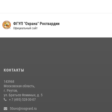
Росгвардейцы задержали рецидивиста, подозреваемого в краже на
крупную сумму в Подмосковье
31 июля 2026, 14:00
ФГУП "Охрана" Росгвардии
В Подмосковье росгвардейцы задержали мужчину, пугавшего
Официальный сайт
жильцов многоквартирного дома охотничьим карабином (видео)
16 июля 2026, 09:30
1
Акция «Каникулы с Росгвардией» продолжается в Подмосковье
19 июля 2026, 06:00
2
Росгвардейцы пресекли кражу на крупную сумму с охраняемого
КОНТАКТЫ
объекта в Подмосковье (видео)
13 июля 2026, 14:14
1
143968
Московская область,
г. Реутов,
ул. Братьев Фоминых, д. 5
+ 7 (495) 528-30-07
50uvo@rosgvard.ru