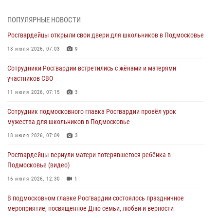
Росгвардейцы в Подмосковье задержали мужчину, находящегося в
ПОПУЛЯРНЫЕ НОВОСТИ
федеральном розыске (видео)
Росгвардейцы открыли свои двери для школьников в Подмосковье
29 июля 2026, 14:44
1
18 июля 2026, 07:03
9
Росгвардейцы провели день открытых дверей в Подмосковье
Сотрудники Росгвардии встретились с жёнами и матерями
29 июля 2026, 14:37
2
участников СВО
Росгвардейцы задержали нетрезвого нарушителя общественного
11 июля 2026, 07:15
3
порядка в Подмосковье (видео)
Сотрудник подмосковного главка Росгвардии провёл урок
27 июля 2026, 14:12
1
мужества для школьников в Подмосковье
В День парашютиста героем рубрики «Знай наших» стал сотрудник
18 июля 2026, 07:09
3
вневедомственной охраны подмосковного главка Росгвардии
Росгвардейцы вернули матери потерявшегося ребёнка в
26 июля 2026, 16:42
4
Подмосковье (видео)
16 июля 2026, 12:30
1
В подмосковном главке Росгвардии состоялось праздничное
мероприятие, посвященное Дню семьи, любви и верности