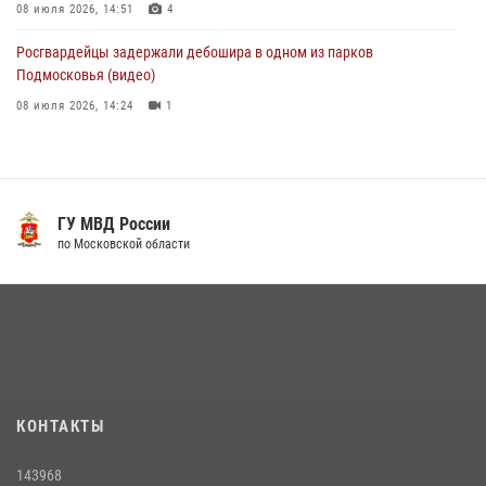
08 июля 2026, 14:51
4
Росгвардейцы задержали дебошира в одном из парков
Подмосковья (видео)
08 июля 2026, 14:24
1
Акция «Каникулы с Росгвардией» продолжается в Подмосковье
19 июля 2026, 06:00
2
Росгвардейцы пресекли кражу на крупную сумму с охраняемого
ГУ МВД России
объекта в Подмосковье (видео)
по Московской области
13 июля 2026, 14:14
1
Росгвардейцы задержали рецидивиста, подозреваемого в краже на
крупную сумму в Подмосковье
31 июля 2026, 14:00
Росгвардейцы пресекли кражу на охраняемом объекте в
КОНТАКТЫ
Подмосковье (видео)
08 июля 2026, 16:30
1
143968