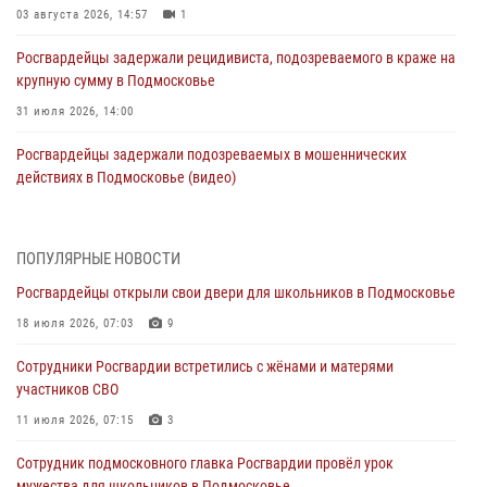
03 августа 2026, 14:57
1
Росгвардейцы задержали рецидивиста, подозреваемого в краже на
крупную сумму в Подмосковье
31 июля 2026, 14:00
Росгвардейцы задержали подозреваемых в мошеннических
действиях в Подмосковье (видео)
31 июля 2026, 09:30
1
Росгвардейцы задержали нетрезвую автоледи в Подмосковье
ПОПУЛЯРНЫЕ НОВОСТИ
(видео)
Росгвардейцы открыли свои двери для школьников в Подмосковье
30 июля 2026, 08:10
1
18 июля 2026, 07:03
9
Росгвардейцы в Подмосковье задержали мужчину, находящегося в
Сотрудники Росгвардии встретились с жёнами и матерями
федеральном розыске (видео)
участников СВО
29 июля 2026, 14:44
1
11 июля 2026, 07:15
3
Росгвардейцы провели день открытых дверей в Подмосковье
Сотрудник подмосковного главка Росгвардии провёл урок
29 июля 2026, 14:37
2
мужества для школьников в Подмосковье