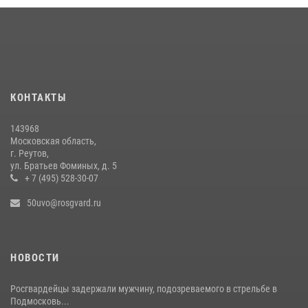
13 июля 2026, 14:14
1
Росгвардейцы задержали рецидивиста, подозреваемого в краже на
крупную сумму в Подмосковье
31 июля 2026, 14:00
В Подмосковье росгвардейцы задержали мужчину, пугавшего
КОНТАКТЫ
жильцов многоквартирного дома охотничьим карабином (видео)
16 июля 2026, 09:30
1
143968
Московская область,
г. Реутов,
ул. Братьев Фоминых, д. 5
+ 7 (495) 528-30-07
50uvo@rosgvard.ru
НОВОСТИ
Росгвардейцы задержали мужчину, подозреваемого в стрельбе в
Подмосковь...