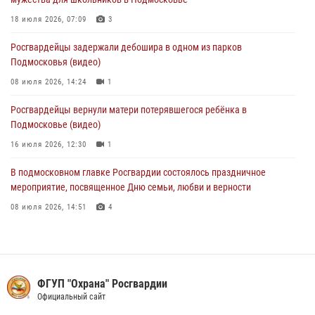
Росгвардейцы задержали нетрезвого нарушителя общественного
18 июля 2026, 07:09
3
порядка в Подмосковье (видео)
Росгвардейцы задержали дебошира в одном из парков
27 июля 2026, 14:12
1
Подмосковья (видео)
08 июля 2026, 14:24
1
Росгвардейцы вернули матери потерявшегося ребёнка в
Подмосковье (видео)
16 июля 2026, 12:30
1
В подмосковном главке Росгвардии состоялось праздничное
мероприятие, посвященное Дню семьи, любви и верности
08 июля 2026, 14:51
4
Акция «Каникулы с Росгвардией» продолжается в Подмосковье
19 июля 2026, 06:00
2
Росгвардейцы пресекли кражу на крупную сумму с охраняемого
ФГУП "Охрана" Росгвардии
объекта в Подмосковье (видео)
Официальный сайт