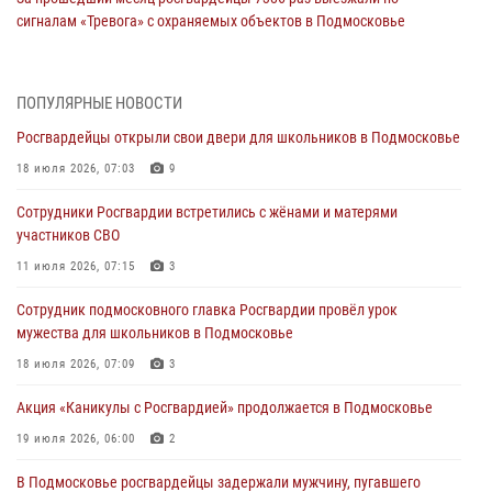
сигналам «Тревога» с охраняемых объектов в Подмосковье
04 августа 2026, 12:16
Росгвардейцы пресекли кражу из супермаркета в Подмосковье
ПОПУЛЯРНЫЕ НОВОСТИ
(видео)
Росгвардейцы открыли свои двери для школьников в Подмосковье
03 августа 2026, 15:26
1
18 июля 2026, 07:03
9
Росгвардейцы пресекли кражу сантехники, совершённую
Сотрудники Росгвардии встретились с жёнами и матерями
«семейным подрядом» в Подмосковье (видео)
участников СВО
03 августа 2026, 14:57
1
11 июля 2026, 07:15
3
Росгвардейцы задержали рецидивиста, подозреваемого в краже на
Сотрудник подмосковного главка Росгвардии провёл урок
крупную сумму в Подмосковье
мужества для школьников в Подмосковье
31 июля 2026, 14:00
18 июля 2026, 07:09
3
Росгвардейцы задержали подозреваемых в мошеннических
Акция «Каникулы с Росгвардией» продолжается в Подмосковье
действиях в Подмосковье (видео)
19 июля 2026, 06:00
2
31 июля 2026, 09:30
1
В Подмосковье росгвардейцы задержали мужчину, пугавшего