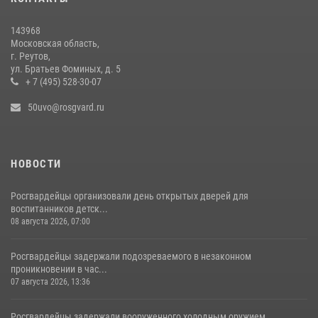
порядка в Подмосковье (видео)
27 июля 2026, 14:12
1
143968
Московская область,
г. Реутов,
ул. Братьев Фоминых, д. 5
+ 7 (495) 528-30-07
50uvo@rosgvard.ru
НОВОСТИ
Росгвардейцы организовали день открытых дверей для
воспитанников детск...
08 августа 2026, 07:00
Росгвардейцы задержали подозреваемого в незаконном
проникновении в час...
07 августа 2026, 13:36
Росгвардейцы задержали вооруженного холодным оружием