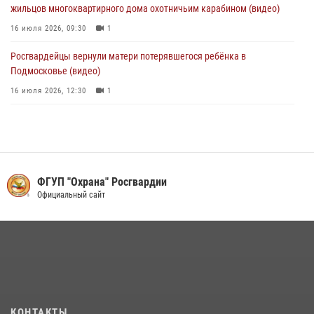
жильцов многоквартирного дома охотничьим карабином (видео)
16 июля 2026, 09:30
1
Росгвардейцы вернули матери потерявшегося ребёнка в
Подмосковье (видео)
16 июля 2026, 12:30
1
Росгвардейцы задержали рецидивиста, подозреваемого в краже на
крупную сумму в Подмосковье
31 июля 2026, 14:00
Росгвардейцы пресекли кражу на крупную сумму с охраняемого
ФГУП "Охрана" Росгвардии
объекта в Подмосковье (видео)
Официальный сайт
13 июля 2026, 14:14
1
В День парашютиста героем рубрики «Знай наших» стал сотрудник
вневедомственной охраны подмосковного главка Росгвардии
26 июля 2026, 16:42
4
Росгвардейцы задержали нетрезвого нарушителя общественного
КОНТАКТЫ