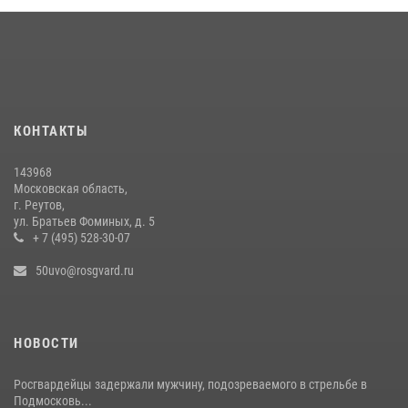
13 июля 2026, 14:14
1
Росгвардейцы задержали рецидивиста, подозреваемого в краже на
крупную сумму в Подмосковье
31 июля 2026, 14:00
В Подмосковье росгвардейцы задержали мужчину, пугавшего
КОНТАКТЫ
жильцов многоквартирного дома охотничьим карабином (видео)
16 июля 2026, 09:30
1
143968
Московская область,
г. Реутов,
ул. Братьев Фоминых, д. 5
+ 7 (495) 528-30-07
50uvo@rosgvard.ru
НОВОСТИ
Росгвардейцы задержали мужчину, подозреваемого в стрельбе в
Подмосковь...