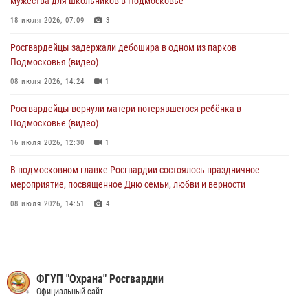
мужества для школьников в Подмосковье
Росгвардейцы задержали нетрезвого нарушителя общественного
18 июля 2026, 07:09
3
порядка в Подмосковье (видео)
Росгвардейцы задержали дебошира в одном из парков
27 июля 2026, 14:12
1
Подмосковья (видео)
08 июля 2026, 14:24
1
Росгвардейцы вернули матери потерявшегося ребёнка в
Подмосковье (видео)
16 июля 2026, 12:30
1
В подмосковном главке Росгвардии состоялось праздничное
мероприятие, посвященное Дню семьи, любви и верности
08 июля 2026, 14:51
4
Акция «Каникулы с Росгвардией» продолжается в Подмосковье
19 июля 2026, 06:00
2
Росгвардейцы пресекли кражу на крупную сумму с охраняемого
ФГУП "Охрана" Росгвардии
объекта в Подмосковье (видео)
Официальный сайт