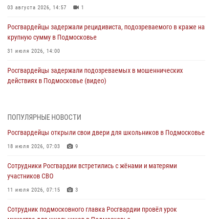
03 августа 2026, 14:57
1
Росгвардейцы задержали рецидивиста, подозреваемого в краже на
крупную сумму в Подмосковье
31 июля 2026, 14:00
Росгвардейцы задержали подозреваемых в мошеннических
действиях в Подмосковье (видео)
31 июля 2026, 09:30
1
Росгвардейцы задержали нетрезвую автоледи в Подмосковье
ПОПУЛЯРНЫЕ НОВОСТИ
(видео)
Росгвардейцы открыли свои двери для школьников в Подмосковье
30 июля 2026, 08:10
1
18 июля 2026, 07:03
9
Росгвардейцы в Подмосковье задержали мужчину, находящегося в
Сотрудники Росгвардии встретились с жёнами и матерями
федеральном розыске (видео)
участников СВО
29 июля 2026, 14:44
1
11 июля 2026, 07:15
3
Росгвардейцы провели день открытых дверей в Подмосковье
Сотрудник подмосковного главка Росгвардии провёл урок
29 июля 2026, 14:37
2