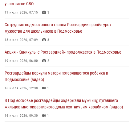
участников СВО
03 августа 2026, 14:57
1
11 июля 2026, 07:15
3
Росгвардейцы задержали рецидивиста, подозреваемого в краже на
Сотрудник подмосковного главка Росгвардии провёл урок
крупную сумму в Подмосковье
мужества для школьников в Подмосковье
31 июля 2026, 14:00
18 июля 2026, 07:09
3
Росгвардейцы задержали подозреваемых в мошеннических
Акция «Каникулы с Росгвардией» продолжается в Подмосковье
действиях в Подмосковье (видео)
19 июля 2026, 06:00
2
31 июля 2026, 09:30
1
Росгвардейцы вернули матери потерявшегося ребёнка в
Подмосковье (видео)
16 июля 2026, 12:30
1
В Подмосковье росгвардейцы задержали мужчину, пугавшего
жильцов многоквартирного дома охотничьим карабином (видео)
16 июля 2026, 09:30
1
Росгвардейцы задержали рецидивиста, подозреваемого в краже на
крупную сумму в Подмосковье