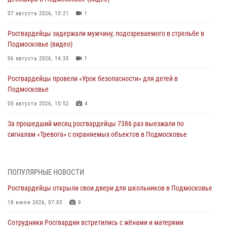
07 августа 2026, 13:21
1
Росгвардейцы задержали мужчину, подозреваемого в стрельбе в
Подмосковье (видео)
06 августа 2026, 14:35
1
Росгвардейцы провели «Урок безопасности» для детей в
Подмосковье
05 августа 2026, 15:52
4
За прошедший месяц росгвардейцы 7386 раз выезжали по
сигналам «Тревога» с охраняемых объектов в Подмосковье
04 августа 2026, 12:16
Росгвардейцы пресекли кражу из супермаркета в Подмосковье
ПОПУЛЯРНЫЕ НОВОСТИ
(видео)
Росгвардейцы открыли свои двери для школьников в Подмосковье
03 августа 2026, 15:26
1
18 июля 2026, 07:03
9
Росгвардейцы пресекли кражу сантехники, совершённую
Сотрудники Росгвардии встретились с жёнами и матерями
«семейным подрядом» в Подмосковье (видео)