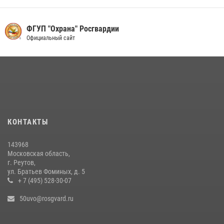
31 июля 2026, 14:00
Росгвардейцы пресекли кражу на крупную сумму с охраняемого
ФГУП "Охрана" Росгвардии
объекта в Подмосковье (видео)
Официальный сайт
13 июля 2026, 14:14
1
В День парашютиста героем рубрики «Знай наших» стал сотрудник
вневедомственной охраны подмосковного главка Росгвардии
26 июля 2026, 16:42
4
Росгвардейцы задержали нетрезвого нарушителя общественного
КОНТАКТЫ
порядка в Подмосковье (видео)
27 июля 2026, 14:12
1
143968
Московская область,
г. Реутов,
ул. Братьев Фоминых, д. 5
+ 7 (495) 528-30-07
50uvo@rosgvard.ru