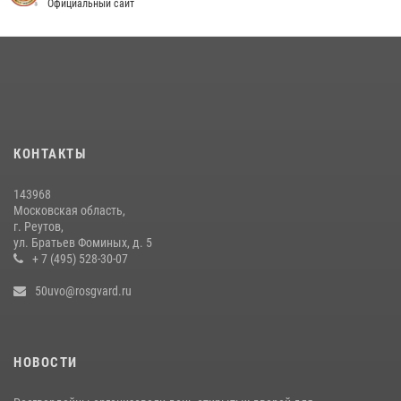
жильцов многоквартирного дома охотничьим карабином (видео)
Официальный сайт
16 июля 2026, 09:30
1
Росгвардейцы задержали рецидивиста, подозреваемого в краже на
крупную сумму в Подмосковье
31 июля 2026, 14:00
Росгвардейцы пресекли кражу на крупную сумму с охраняемого
КОНТАКТЫ
объекта в Подмосковье (видео)
13 июля 2026, 14:14
1
143968
Московская область,
г. Реутов,
ул. Братьев Фоминых, д. 5
+ 7 (495) 528-30-07
50uvo@rosgvard.ru
НОВОСТИ