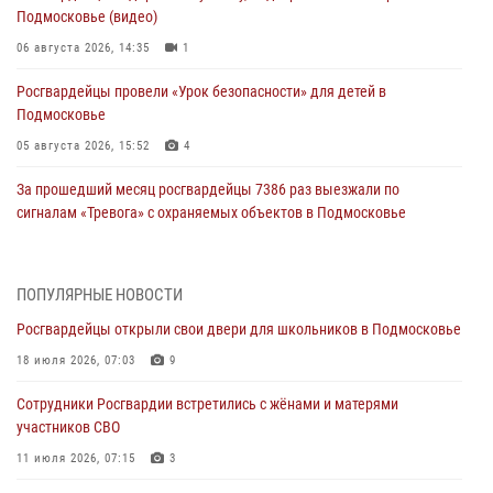
Подмосковье (видео)
06 августа 2026, 14:35
1
Росгвардейцы провели «Урок безопасности» для детей в
Подмосковье
05 августа 2026, 15:52
4
За прошедший месяц росгвардейцы 7386 раз выезжали по
сигналам «Тревога» с охраняемых объектов в Подмосковье
04 августа 2026, 12:16
Росгвардейцы пресекли кражу из супермаркета в Подмосковье
ПОПУЛЯРНЫЕ НОВОСТИ
(видео)
Росгвардейцы открыли свои двери для школьников в Подмосковье
03 августа 2026, 15:26
1
18 июля 2026, 07:03
9
Росгвардейцы пресекли кражу сантехники, совершённую
Сотрудники Росгвардии встретились с жёнами и матерями
«семейным подрядом» в Подмосковье (видео)
участников СВО
03 августа 2026, 14:57
1
11 июля 2026, 07:15
3
Росгвардейцы задержали рецидивиста, подозреваемого в краже на