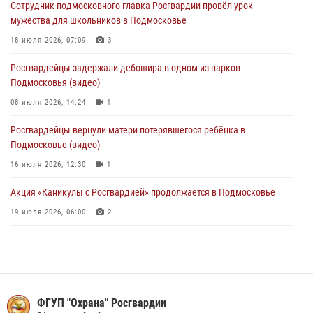
Сотрудник подмосковного главка Росгвардии провёл урок
крупную сумму в Подмосковье
мужества для школьников в Подмосковье
31 июля 2026, 14:00
18 июля 2026, 07:09
3
Росгвардейцы задержали подозреваемых в мошеннических
Росгвардейцы задержали дебошира в одном из парков
действиях в Подмосковье (видео)
Подмосковья (видео)
31 июля 2026, 09:30
1
08 июля 2026, 14:24
1
Росгвардейцы вернули матери потерявшегося ребёнка в
Подмосковье (видео)
16 июля 2026, 12:30
1
Акция «Каникулы с Росгвардией» продолжается в Подмосковье
19 июля 2026, 06:00
2
В подмосковном главке Росгвардии состоялось праздничное
мероприятие, посвященное Дню семьи, любви и верности
08 июля 2026, 14:51
4
В Подмосковье росгвардейцы задержали мужчину, пугавшего
ФГУП "Охрана" Росгвардии