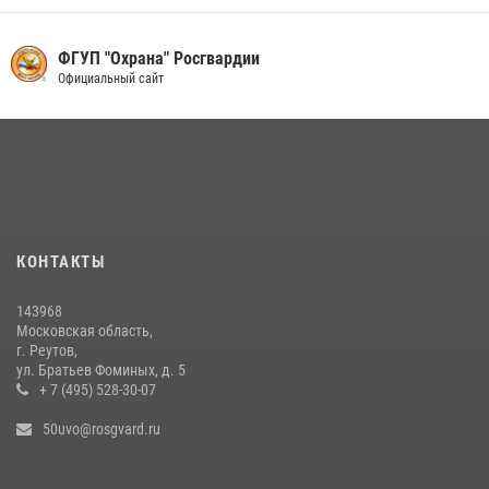
19 июля 2026, 06:00
2
Росгвардейцы пресекли кражу на крупную сумму с охраняемого
ФГУП "Охрана" Росгвардии
объекта в Подмосковье (видео)
Официальный сайт
13 июля 2026, 14:14
1
Росгвардейцы задержали рецидивиста, подозреваемого в краже на
крупную сумму в Подмосковье
31 июля 2026, 14:00
В Подмосковье росгвардейцы задержали мужчину, пугавшего
КОНТАКТЫ
жильцов многоквартирного дома охотничьим карабином (видео)
16 июля 2026, 09:30
1
143968
Московская область,
г. Реутов,
ул. Братьев Фоминых, д. 5
+ 7 (495) 528-30-07
50uvo@rosgvard.ru