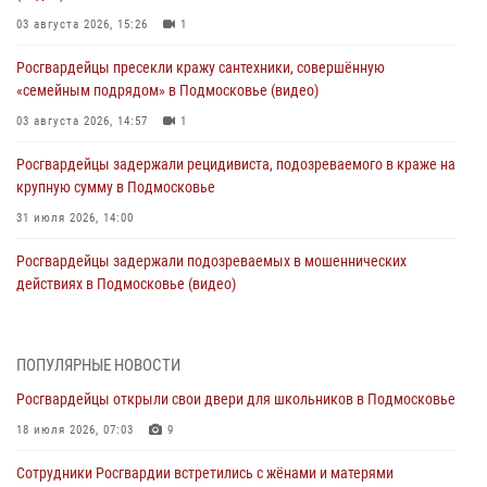
03 августа 2026, 15:26
1
Росгвардейцы пресекли кражу сантехники, совершённую
«семейным подрядом» в Подмосковье (видео)
03 августа 2026, 14:57
1
Росгвардейцы задержали рецидивиста, подозреваемого в краже на
крупную сумму в Подмосковье
31 июля 2026, 14:00
Росгвардейцы задержали подозреваемых в мошеннических
действиях в Подмосковье (видео)
31 июля 2026, 09:30
1
Росгвардейцы задержали нетрезвую автоледи в Подмосковье
ПОПУЛЯРНЫЕ НОВОСТИ
(видео)
Росгвардейцы открыли свои двери для школьников в Подмосковье
30 июля 2026, 08:10
1
18 июля 2026, 07:03
9
Росгвардейцы в Подмосковье задержали мужчину, находящегося в
Сотрудники Росгвардии встретились с жёнами и матерями
федеральном розыске (видео)