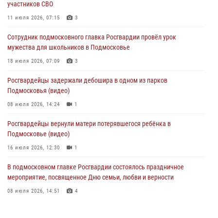
участников СВО
29 июля 2026, 14:44
1
11 июля 2026, 07:15
3
Росгвардейцы провели день открытых дверей в Подмосковье
Сотрудник подмосковного главка Росгвардии провёл урок
29 июля 2026, 14:37
2
мужества для школьников в Подмосковье
Росгвардейцы задержали нетрезвого нарушителя общественного
18 июля 2026, 07:09
3
порядка в Подмосковье (видео)
Росгвардейцы задержали дебошира в одном из парков
27 июля 2026, 14:12
1
Подмосковья (видео)
08 июля 2026, 14:24
1
Росгвардейцы вернули матери потерявшегося ребёнка в
Подмосковье (видео)
16 июля 2026, 12:30
1
В подмосковном главке Росгвардии состоялось праздничное
мероприятие, посвященное Дню семьи, любви и верности
08 июля 2026, 14:51
4
Акция «Каникулы с Росгвардией» продолжается в Подмосковье