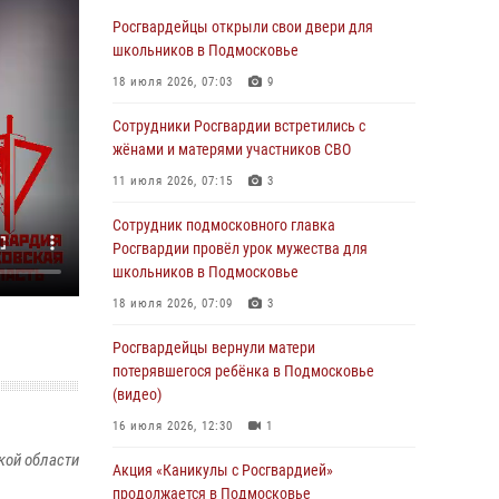
За прошедший месяц росгвардейцы 7386 раз
выезжали по сигналам «Тревога» с
Росгвардейцы открыли свои двери для
охраняемых объектов в Подмосковье
школьников в Подмосковье
04 августа 2026, 12:16
18 июля 2026, 07:03
9
Росгвардейцы пресекли кражу из
Сотрудники Росгвардии встретились с
супермаркета в Подмосковье (видео)
жёнами и матерями участников СВО
03 августа 2026, 15:26
1
11 июля 2026, 07:15
3
Росгвардейцы пресекли кражу сантехники,
Сотрудник подмосковного главка
совершённую «семейным подрядом» в
Росгвардии провёл урок мужества для
Подмосковье (видео)
школьников в Подмосковье
03 августа 2026, 14:57
1
18 июля 2026, 07:09
3
Росгвардейцы задержали рецидивиста,
Росгвардейцы вернули матери
подозреваемого в краже на крупную сумму в
потерявшегося ребёнка в Подмосковье
Подмосковье
(видео)
31 июля 2026, 14:00
16 июля 2026, 12:30
1
кой области
Росгвардейцы задержали подозреваемых в
Акция «Каникулы с Росгвардией»
мошеннических действиях в Подмосковье
продолжается в Подмосковье