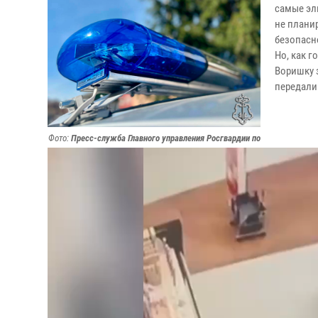
самые эли
не плани
безопасн
Но, как г
Воришку 
передали
Фото:
Пресс-служба Главного управления Росгвардии по
Московской области