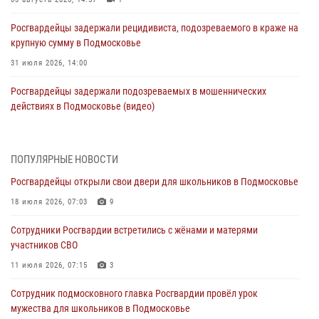
Росгвардейцы задержали рецидивиста, подозреваемого в краже на
крупную сумму в Подмосковье
31 июля 2026, 14:00
Росгвардейцы задержали подозреваемых в мошеннических
действиях в Подмосковье (видео)
31 июля 2026, 09:30
1
Росгвардейцы задержали нетрезвую автоледи в Подмосковье
ПОПУЛЯРНЫЕ НОВОСТИ
(видео)
Росгвардейцы открыли свои двери для школьников в Подмосковье
30 июля 2026, 08:10
1
18 июля 2026, 07:03
9
Росгвардейцы в Подмосковье задержали мужчину, находящегося в
Сотрудники Росгвардии встретились с жёнами и матерями
федеральном розыске (видео)
участников СВО
29 июля 2026, 14:44
1
11 июля 2026, 07:15
3
Росгвардейцы провели день открытых дверей в Подмосковье
Сотрудник подмосковного главка Росгвардии провёл урок
29 июля 2026, 14:37
2
мужества для школьников в Подмосковье