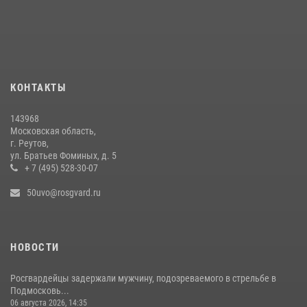
Росгвардейцы пресекли кражу на крупную сумму с охраняемого
объекта в Подмосковье (видео)
13 июля 2026, 14:14
1
Росгвардейцы пресекли кражу на охраняемом объекте в
КОНТАКТЫ
Подмосковье (видео)
08 июля 2026, 16:30
1
143968
Московская область,
г. Реутов,
ул. Братьев Фоминых, д. 5
+ 7 (495) 528-30-07
50uvo@rosgvard.ru
НОВОСТИ
Росгвардейцы задержали мужчину, подозреваемого в стрельбе в
Подмосковь...
06 августа 2026, 14:35