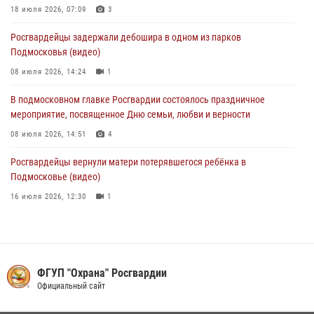
Росгвардейцы задержали нетрезвого нарушителя общественного
18 июля 2026, 07:09
3
порядка в Подмосковье (видео)
Росгвардейцы задержали дебошира в одном из парков
27 июля 2026, 14:12
1
Подмосковья (видео)
08 июля 2026, 14:24
1
В подмосковном главке Росгвардии состоялось праздничное
мероприятие, посвященное Дню семьи, любви и верности
08 июля 2026, 14:51
4
Росгвардейцы вернули матери потерявшегося ребёнка в
Подмосковье (видео)
16 июля 2026, 12:30
1
Акция «Каникулы с Росгвардией» продолжается в Подмосковье
19 июля 2026, 06:00
2
Росгвардейцы задержали рецидивиста, подозреваемого в краже на
ФГУП "Охрана" Росгвардии
крупную сумму в Подмосковье
Официальный сайт
31 июля 2026, 14:00