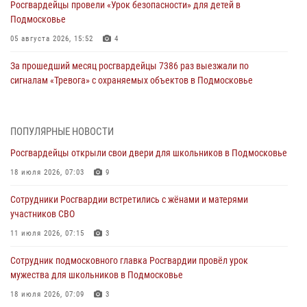
Росгвардейцы провели «Урок безопасности» для детей в
Подмосковье
05 августа 2026, 15:52
4
За прошедший месяц росгвардейцы 7386 раз выезжали по
сигналам «Тревога» с охраняемых объектов в Подмосковье
04 августа 2026, 12:16
Росгвардейцы пресекли кражу из супермаркета в Подмосковье
ПОПУЛЯРНЫЕ НОВОСТИ
(видео)
Росгвардейцы открыли свои двери для школьников в Подмосковье
03 августа 2026, 15:26
1
18 июля 2026, 07:03
9
Росгвардейцы пресекли кражу сантехники, совершённую
Сотрудники Росгвардии встретились с жёнами и матерями
«семейным подрядом» в Подмосковье (видео)
участников СВО
03 августа 2026, 14:57
1
11 июля 2026, 07:15
3
Росгвардейцы задержали рецидивиста, подозреваемого в краже на
Сотрудник подмосковного главка Росгвардии провёл урок
крупную сумму в Подмосковье
мужества для школьников в Подмосковье
31 июля 2026, 14:00
18 июля 2026, 07:09
3