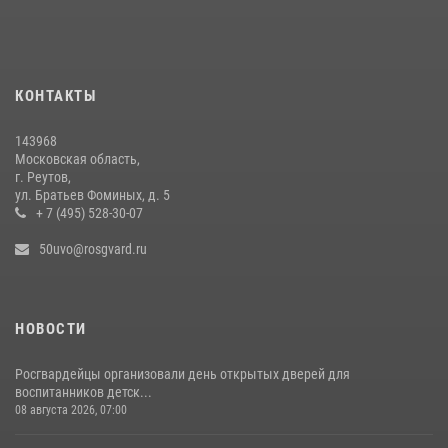
вневедомственной охраны подмосковного главка Росгвардии
26 июля 2026, 16:42
4
Росгвардейцы пресекли серию краж с охраняемых торговых
КОНТАКТЫ
центров в Подмосковье (видео)
14 июля 2026, 14:41
1
143968
Московская область,
г. Реутов,
ул. Братьев Фоминых, д. 5
+ 7 (495) 528-30-07
50uvo@rosgvard.ru
НОВОСТИ
Росгвардейцы организовали день открытых дверей для
воспитанников детск...
08 августа 2026, 07:00