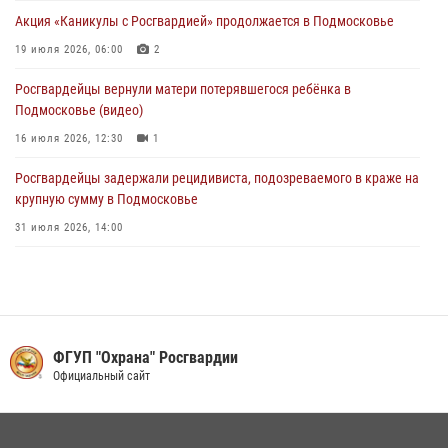
Росгвардейцы задержали подозреваемых в мошеннических
Акция «Каникулы с Росгвардией» продолжается в Подмосковье
действиях в Подмосковье (видео)
19 июля 2026, 06:00
2
31 июля 2026, 09:30
1
Росгвардейцы вернули матери потерявшегося ребёнка в
Подмосковье (видео)
16 июля 2026, 12:30
1
Росгвардейцы задержали рецидивиста, подозреваемого в краже на
крупную сумму в Подмосковье
31 июля 2026, 14:00
Росгвардейцы пресекли кражу на крупную сумму с охраняемого
объекта в Подмосковье (видео)
13 июля 2026, 14:14
1
В Подмосковье росгвардейцы задержали мужчину, пугавшего
ФГУП "Охрана" Росгвардии
жильцов многоквартирного дома охотничьим карабином (видео)
Официальный сайт
16 июля 2026, 09:30
1
В День парашютиста героем рубрики «Знай наших» стал сотрудник