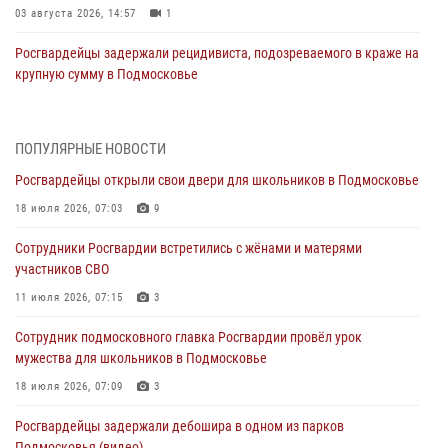
03 августа 2026, 14:57
1
Росгвардейцы задержали рецидивиста, подозреваемого в краже на
крупную сумму в Подмосковье
31 июля 2026, 14:00
Росгвардейцы задержали подозреваемых в мошеннических
ПОПУЛЯРНЫЕ НОВОСТИ
действиях в Подмосковье (видео)
Росгвардейцы открыли свои двери для школьников в Подмосковье
31 июля 2026, 09:30
1
18 июля 2026, 07:03
9
Росгвардейцы задержали нетрезвую автоледи в Подмосковье
Сотрудники Росгвардии встретились с жёнами и матерями
(видео)
участников СВО
30 июля 2026, 08:10
1
11 июля 2026, 07:15
3
Росгвардейцы в Подмосковье задержали мужчину, находящегося в
Сотрудник подмосковного главка Росгвардии провёл урок
федеральном розыске (видео)
мужества для школьников в Подмосковье
29 июля 2026, 14:44
1
18 июля 2026, 07:09
3
Росгвардейцы провели день открытых дверей в Подмосковье
Росгвардейцы задержали дебошира в одном из парков
29 июля 2026, 14:37
2
Подмосковья (видео)