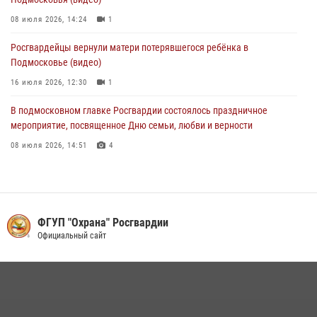
08 июля 2026, 14:24
1
Росгвардейцы вернули матери потерявшегося ребёнка в
Подмосковье (видео)
16 июля 2026, 12:30
1
В подмосковном главке Росгвардии состоялось праздничное
мероприятие, посвященное Дню семьи, любви и верности
08 июля 2026, 14:51
4
В Подмосковье росгвардейцы задержали мужчину, пугавшего
жильцов многоквартирного дома охотничьим карабином (видео)
16 июля 2026, 09:30
1
ФГУП "Охрана" Росгвардии
Росгвардейцы задержали рецидивиста, подозреваемого в краже на
Официальный сайт
крупную сумму в Подмосковье
31 июля 2026, 14:00
Акция «Каникулы с Росгвардией» продолжается в Подмосковье