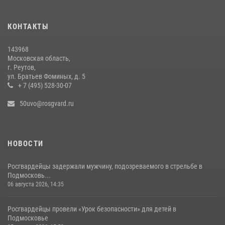
19 июля 2026, 06:00
2
Росгвардейцы пресекли кражу на крупную сумму с охраняемого
КОНТАКТЫ
объекта в Подмосковье (видео)
13 июля 2026, 14:14
1
143968
Московская область,
г. Реутов,
ул. Братьев Фоминых, д. 5
+ 7 (495) 528-30-07
50uvo@rosgvard.ru
НОВОСТИ
Росгвардейцы задержали мужчину, подозреваемого в стрельбе в
Подмосковь...
06 августа 2026, 14:35
Росгвардейцы провели «Урок безопасности» для детей в
Подмосковье