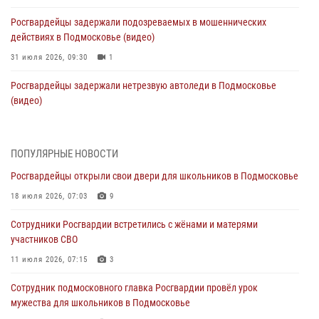
Росгвардейцы задержали подозреваемых в мошеннических
действиях в Подмосковье (видео)
31 июля 2026, 09:30
1
Росгвардейцы задержали нетрезвую автоледи в Подмосковье
(видео)
30 июля 2026, 08:10
1
Росгвардейцы в Подмосковье задержали мужчину, находящегося в
ПОПУЛЯРНЫЕ НОВОСТИ
федеральном розыске (видео)
Росгвардейцы открыли свои двери для школьников в Подмосковье
29 июля 2026, 14:44
1
18 июля 2026, 07:03
9
Росгвардейцы провели день открытых дверей в Подмосковье
Сотрудники Росгвардии встретились с жёнами и матерями
29 июля 2026, 14:37
2
участников СВО
Росгвардейцы задержали нетрезвого нарушителя общественного
11 июля 2026, 07:15
3
порядка в Подмосковье (видео)
Сотрудник подмосковного главка Росгвардии провёл урок
27 июля 2026, 14:12
1
мужества для школьников в Подмосковье