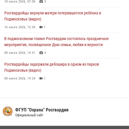
В День парашютиста героем рубрики «Знай наших» стал сотрудник
18 июля 2026, 07:09
3
вневедомственной охраны подмосковного главка Росгвардии
Росгвардейцы вернули матери потерявшегося ребёнка в
26 июля 2026, 16:42
4
Подмосковье (видео)
16 июля 2026, 12:30
1
В подмосковном главке Росгвардии состоялось праздничное
мероприятие, посвященное Дню семьи, любви и верности
08 июля 2026, 14:51
4
Росгвардейцы задержали дебошира в одном из парков
Подмосковья (видео)
08 июля 2026, 14:24
1
Акция «Каникулы с Росгвардией» продолжается в Подмосковье
19 июля 2026, 06:00
2
Росгвардейцы пресекли кражу на крупную сумму с охраняемого
ФГУП "Охрана" Росгвардии
объекта в Подмосковье (видео)
Официальный сайт
13 июля 2026, 14:14
1