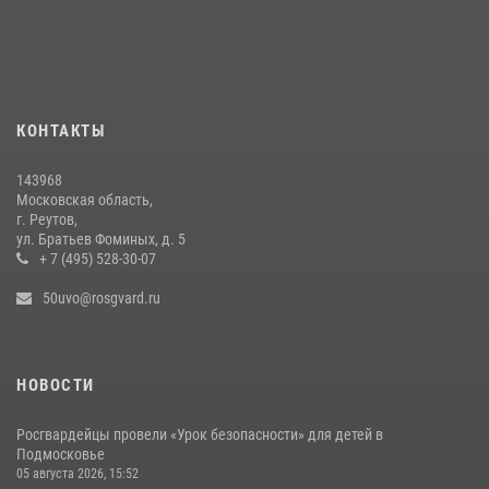
Росгвардейцы задержали рецидивиста, подозреваемого в краже на
крупную сумму в Подмосковье
31 июля 2026, 14:00
Росгвардейцы пресекли кражу на охраняемом объекте в
КОНТАКТЫ
Подмосковье (видео)
08 июля 2026, 16:30
1
143968
Московская область,
г. Реутов,
ул. Братьев Фоминых, д. 5
+ 7 (495) 528-30-07
50uvo@rosgvard.ru
НОВОСТИ
Росгвардейцы провели «Урок безопасности» для детей в
Подмосковье
05 августа 2026, 15:52