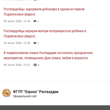
Росгвардейцы задержали нетрезвую автоледи в Подмосковье
Росгвардейцы задержали дебошира в одном из парков
(видео)
Подмосковья (видео)
30 июля 2026, 08:10
1
08 июля 2026, 14:24
1
Росгвардейцы вернули матери потерявшегося ребёнка в
Подмосковье (видео)
16 июля 2026, 12:30
1
В подмосковном главке Росгвардии состоялось праздничное
мероприятие, посвященное Дню семьи, любви и верности
08 июля 2026, 14:51
4
В Подмосковье росгвардейцы задержали мужчину, пугавшего
жильцов многоквартирного дома охотничьим карабином (видео)
16 июля 2026, 09:30
1
ФГУП "Охрана" Росгвардии
Росгвардейцы задержали рецидивиста, подозреваемого в краже на
Официальный сайт
крупную сумму в Подмосковье
31 июля 2026, 14:00