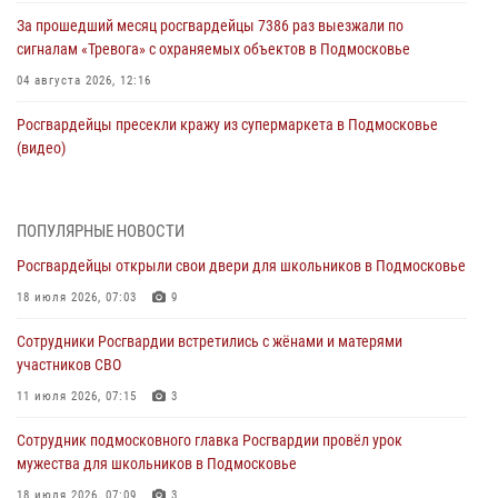
За прошедший месяц росгвардейцы 7386 раз выезжали по
сигналам «Тревога» с охраняемых объектов в Подмосковье
04 августа 2026, 12:16
Росгвардейцы пресекли кражу из супермаркета в Подмосковье
(видео)
03 августа 2026, 15:26
1
Росгвардейцы пресекли кражу сантехники, совершённую
ПОПУЛЯРНЫЕ НОВОСТИ
«семейным подрядом» в Подмосковье (видео)
Росгвардейцы открыли свои двери для школьников в Подмосковье
03 августа 2026, 14:57
1
18 июля 2026, 07:03
9
Росгвардейцы задержали рецидивиста, подозреваемого в краже на
Сотрудники Росгвардии встретились с жёнами и матерями
крупную сумму в Подмосковье
участников СВО
31 июля 2026, 14:00
11 июля 2026, 07:15
3
Росгвардейцы задержали подозреваемых в мошеннических
Сотрудник подмосковного главка Росгвардии провёл урок
действиях в Подмосковье (видео)
мужества для школьников в Подмосковье
31 июля 2026, 09:30
1
18 июля 2026, 07:09
3