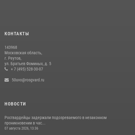
Акция «Каникулы с Росгвардией» продолжается в Подмосковье
19 июля 2026, 06:00
2
Росгвардейцы пресекли кражу на крупную сумму с охраняемого
КОНТАКТЫ
объекта в Подмосковье (видео)
13 июля 2026, 14:14
1
143968
Московская область,
г. Реутов,
ул. Братьев Фоминых, д. 5
+ 7 (495) 528-30-07
50uvo@rosgvard.ru
НОВОСТИ
Росгвардейцы задержали подозреваемого в незаконном
проникновении в час...
07 августа 2026, 13:36