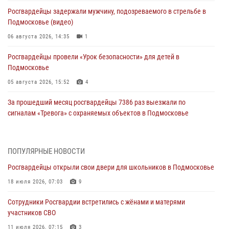
Росгвардейцы задержали мужчину, подозреваемого в стрельбе в
Подмосковье (видео)
06 августа 2026, 14:35
1
Росгвардейцы провели «Урок безопасности» для детей в
Подмосковье
05 августа 2026, 15:52
4
За прошедший месяц росгвардейцы 7386 раз выезжали по
сигналам «Тревога» с охраняемых объектов в Подмосковье
04 августа 2026, 12:16
Росгвардейцы пресекли кражу из супермаркета в Подмосковье
ПОПУЛЯРНЫЕ НОВОСТИ
(видео)
Росгвардейцы открыли свои двери для школьников в Подмосковье
03 августа 2026, 15:26
1
18 июля 2026, 07:03
9
Росгвардейцы пресекли кражу сантехники, совершённую
Сотрудники Росгвардии встретились с жёнами и матерями
«семейным подрядом» в Подмосковье (видео)
участников СВО
03 августа 2026, 14:57
1
11 июля 2026, 07:15
3