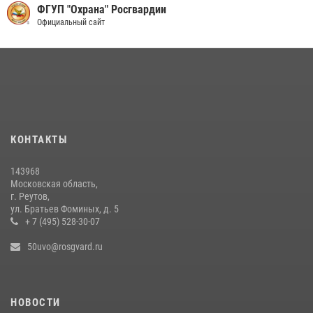
Росгвардейцы пресекли кражу на крупную сумму с охраняемого
ФГУП "Охрана" Росгвардии
объекта в Подмосковье (видео)
Официальный сайт
13 июля 2026, 14:14
1
В День парашютиста героем рубрики «Знай наших» стал сотрудник
вневедомственной охраны подмосковного главка Росгвардии
26 июля 2026, 16:42
4
Росгвардейцы пресекли серию краж с охраняемых торговых
КОНТАКТЫ
центров в Подмосковье (видео)
14 июля 2026, 14:41
1
143968
Московская область,
г. Реутов,
ул. Братьев Фоминых, д. 5
+ 7 (495) 528-30-07
50uvo@rosgvard.ru
НОВОСТИ