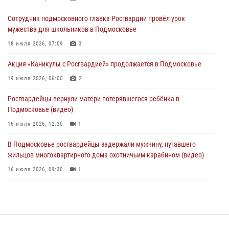
Росгвардейцы задержали рецидивиста, подозреваемого в краже на
Сотрудник подмосковного главка Росгвардии провёл урок
крупную сумму в Подмосковье
мужества для школьников в Подмосковье
31 июля 2026, 14:00
18 июля 2026, 07:09
3
Росгвардейцы задержали подозреваемых в мошеннических
Акция «Каникулы с Росгвардией» продолжается в Подмосковье
действиях в Подмосковье (видео)
19 июля 2026, 06:00
2
31 июля 2026, 09:30
1
Росгвардейцы вернули матери потерявшегося ребёнка в
Подмосковье (видео)
16 июля 2026, 12:30
1
В Подмосковье росгвардейцы задержали мужчину, пугавшего
жильцов многоквартирного дома охотничьим карабином (видео)
16 июля 2026, 09:30
1
Росгвардейцы задержали рецидивиста, подозреваемого в краже на
крупную сумму в Подмосковье
31 июля 2026, 14:00