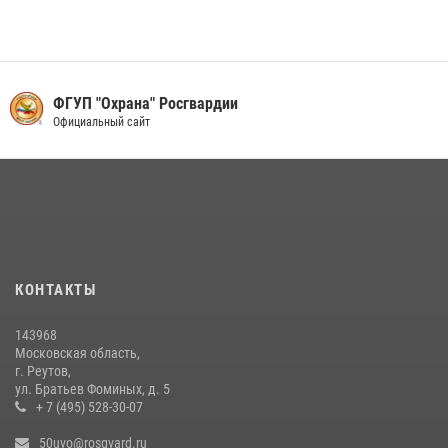
В Подмосковье росгвардейцы задержали мужчину, пугавшего
жильцов многоквартирного дома охотничьим карабином (видео)
16 июля 2026, 09:30
1
ФГУП "Охрана" Росгвардии
Росгвардейцы задержали рецидивиста, подозреваемого в краже на
Официальный сайт
крупную сумму в Подмосковье
31 июля 2026, 14:00
Акция «Каникулы с Росгвардией» продолжается в Подмосковье
19 июля 2026, 06:00
2
Росгвардейцы пресекли кражу на крупную сумму с охраняемого
КОНТАКТЫ
объекта в Подмосковье (видео)
13 июля 2026, 14:14
1
143968
Московская область,
г. Реутов,
ул. Братьев Фоминых, д. 5
+ 7 (495) 528-30-07
50uvo@rosgvard.ru