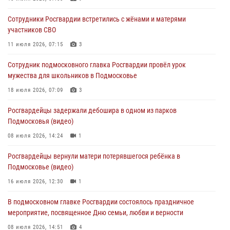
Росгвардейцы задержали нетрезвую автоледи в Подмосковье
Сотрудники Росгвардии встретились с жёнами и матерями
(видео)
участников СВО
30 июля 2026, 08:10
1
11 июля 2026, 07:15
3
Росгвардейцы в Подмосковье задержали мужчину, находящегося в
Сотрудник подмосковного главка Росгвардии провёл урок
федеральном розыске (видео)
мужества для школьников в Подмосковье
29 июля 2026, 14:44
1
18 июля 2026, 07:09
3
Росгвардейцы провели день открытых дверей в Подмосковье
Росгвардейцы задержали дебошира в одном из парков
29 июля 2026, 14:37
2
Подмосковья (видео)
08 июля 2026, 14:24
1
Росгвардейцы вернули матери потерявшегося ребёнка в
Подмосковье (видео)
16 июля 2026, 12:30
1
В подмосковном главке Росгвардии состоялось праздничное
мероприятие, посвященное Дню семьи, любви и верности
08 июля 2026, 14:51
4