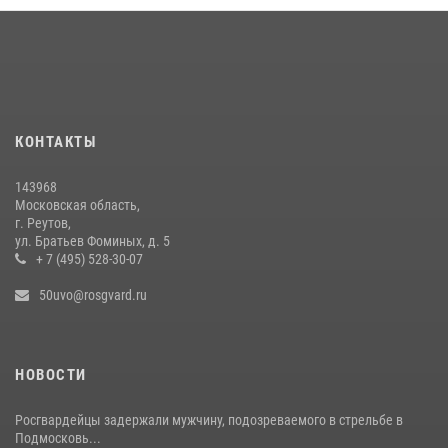
13 июля 2026, 14:14
1
Росгвардейцы задержали рецидивиста, подозреваемого в краже на
крупную сумму в Подмосковье
31 июля 2026, 14:00
В Подмосковье росгвардейцы задержали мужчину, пугавшего
КОНТАКТЫ
жильцов многоквартирного дома охотничьим карабином (видео)
16 июля 2026, 09:30
1
143968
Московская область,
г. Реутов,
ул. Братьев Фоминых, д. 5
+ 7 (495) 528-30-07
50uvo@rosgvard.ru
НОВОСТИ
Росгвардейцы задержали мужчину, подозреваемого в стрельбе в
Подмосковь...