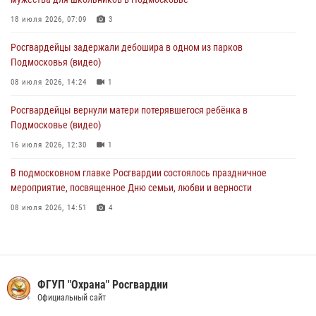
Росгвардейцы задержали нетрезвого нарушителя общественного
18 июля 2026, 07:09
3
порядка в Подмосковье (видео)
Росгвардейцы задержали дебошира в одном из парков
27 июля 2026, 14:12
1
Подмосковья (видео)
08 июля 2026, 14:24
1
Росгвардейцы вернули матери потерявшегося ребёнка в
Подмосковье (видео)
16 июля 2026, 12:30
1
В подмосковном главке Росгвардии состоялось праздничное
мероприятие, посвященное Дню семьи, любви и верности
08 июля 2026, 14:51
4
Акция «Каникулы с Росгвардией» продолжается в Подмосковье
19 июля 2026, 06:00
2
Росгвардейцы пресекли кражу на крупную сумму с охраняемого
ФГУП "Охрана" Росгвардии
объекта в Подмосковье (видео)
Официальный сайт