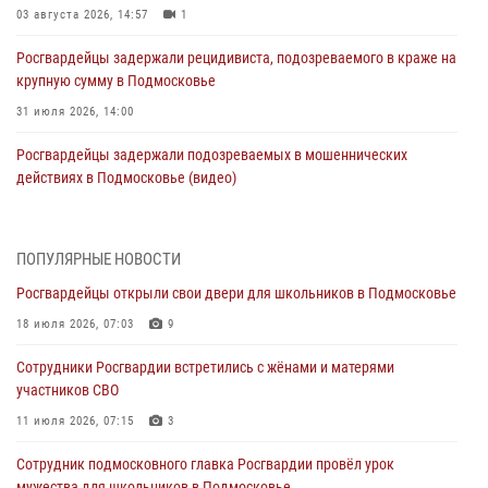
03 августа 2026, 14:57
1
Росгвардейцы задержали рецидивиста, подозреваемого в краже на
крупную сумму в Подмосковье
31 июля 2026, 14:00
Росгвардейцы задержали подозреваемых в мошеннических
действиях в Подмосковье (видео)
31 июля 2026, 09:30
1
Росгвардейцы задержали нетрезвую автоледи в Подмосковье
ПОПУЛЯРНЫЕ НОВОСТИ
(видео)
Росгвардейцы открыли свои двери для школьников в Подмосковье
30 июля 2026, 08:10
1
18 июля 2026, 07:03
9
Росгвардейцы в Подмосковье задержали мужчину, находящегося в
Сотрудники Росгвардии встретились с жёнами и матерями
федеральном розыске (видео)
участников СВО
29 июля 2026, 14:44
1
11 июля 2026, 07:15
3
Росгвардейцы провели день открытых дверей в Подмосковье
Сотрудник подмосковного главка Росгвардии провёл урок
29 июля 2026, 14:37
2
мужества для школьников в Подмосковье