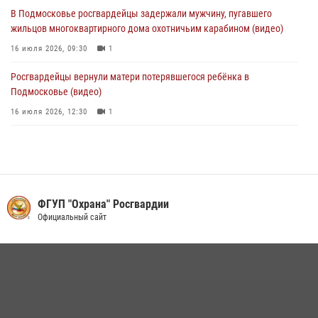
05 августа 2026, 15:52
4
В Подмосковье росгвардейцы задержали мужчину, пугавшего
жильцов многоквартирного дома охотничьим карабином (видео)
16 июля 2026, 09:30
1
Росгвардейцы вернули матери потерявшегося ребёнка в
Подмосковье (видео)
16 июля 2026, 12:30
1
Росгвардейцы задержали рецидивиста, подозреваемого в краже на
крупную сумму в Подмосковье
31 июля 2026, 14:00
В День парашютиста героем рубрики «Знай наших» стал сотрудник
ФГУП "Охрана" Росгвардии
вневедомственной охраны подмосковного главка Росгвардии
Официальный сайт
26 июля 2026, 16:42
4
Росгвардейцы пресекли кражу на крупную сумму с охраняемого
объекта в Подмосковье (видео)
13 июля 2026, 14:14
1