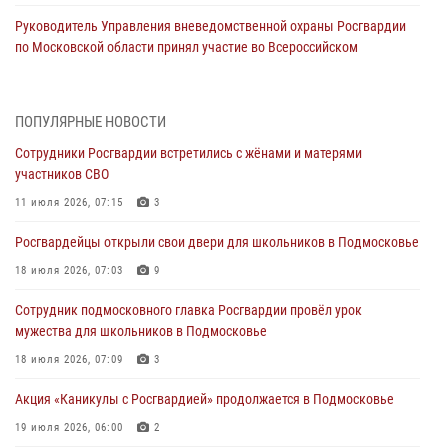
Руководитель Управления вневедомственной охраны Росгвардии
по Московской области принял участие во Всероссийском
совещании-семинаре в Нижнем Новгороде
07 августа 2026, 14:43
9
ПОПУЛЯРНЫЕ НОВОСТИ
Росгвардейцы задержали подозреваемого в незаконном
Сотрудники Росгвардии встретились с жёнами и матерями
проникновении в частный дом в Подмосковье (видео)
участников СВО
07 августа 2026, 13:36
1
11 июля 2026, 07:15
3
Росгвардейцы задержали вооруженного холодным оружием
Росгвардейцы открыли свои двери для школьников в Подмосковье
дебошира в Подмосковье (видео)
18 июля 2026, 07:03
9
07 августа 2026, 13:21
1
Сотрудник подмосковного главка Росгвардии провёл урок
Росгвардейцы задержали мужчину, подозреваемого в стрельбе в
мужества для школьников в Подмосковье
Подмосковье (видео)
18 июля 2026, 07:09
3
06 августа 2026, 14:35
1
Акция «Каникулы с Росгвардией» продолжается в Подмосковье
Росгвардейцы провели «Урок безопасности» для детей в
Подмосковье
19 июля 2026, 06:00
2