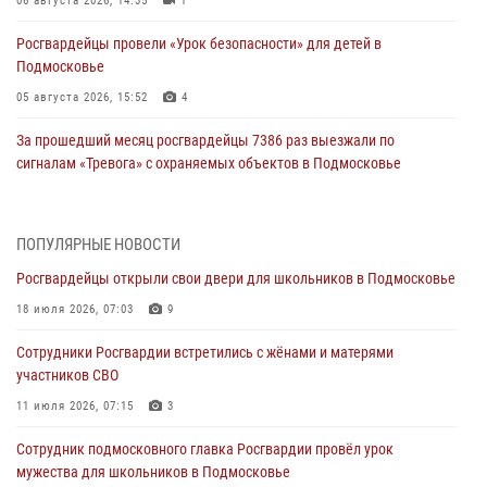
06 августа 2026, 14:35
1
Росгвардейцы провели «Урок безопасности» для детей в
Подмосковье
05 августа 2026, 15:52
4
За прошедший месяц росгвардейцы 7386 раз выезжали по
сигналам «Тревога» с охраняемых объектов в Подмосковье
04 августа 2026, 12:16
Росгвардейцы пресекли кражу из супермаркета в Подмосковье
ПОПУЛЯРНЫЕ НОВОСТИ
(видео)
Росгвардейцы открыли свои двери для школьников в Подмосковье
03 августа 2026, 15:26
1
18 июля 2026, 07:03
9
Росгвардейцы пресекли кражу сантехники, совершённую
Сотрудники Росгвардии встретились с жёнами и матерями
«семейным подрядом» в Подмосковье (видео)
участников СВО
03 августа 2026, 14:57
1
11 июля 2026, 07:15
3
Росгвардейцы задержали рецидивиста, подозреваемого в краже на
Сотрудник подмосковного главка Росгвардии провёл урок
крупную сумму в Подмосковье
мужества для школьников в Подмосковье
31 июля 2026, 14:00