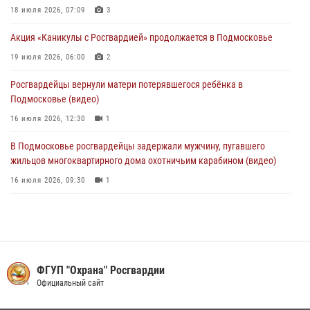
18 июля 2026, 07:09
3
Росгвардейцы задержали подозреваемых в мошеннических
Акция «Каникулы с Росгвардией» продолжается в Подмосковье
действиях в Подмосковье (видео)
19 июля 2026, 06:00
2
31 июля 2026, 09:30
1
Росгвардейцы вернули матери потерявшегося ребёнка в
Подмосковье (видео)
16 июля 2026, 12:30
1
В Подмосковье росгвардейцы задержали мужчину, пугавшего
жильцов многоквартирного дома охотничьим карабином (видео)
16 июля 2026, 09:30
1
Росгвардейцы пресекли кражу на крупную сумму с охраняемого
объекта в Подмосковье (видео)
13 июля 2026, 14:14
1
Росгвардейцы задержали рецидивиста, подозреваемого в краже на
ФГУП "Охрана" Росгвардии
крупную сумму в Подмосковье
Официальный сайт
31 июля 2026, 14:00