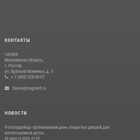
В День парашютиста героем рубрики «Знай наших» стал сотрудник
вневедомственной охраны подмосковного главка Росгвардии
26 июля 2026, 16:42
4
Росгвардейцы пресекли серию краж с охраняемых торговых
КОНТАКТЫ
центров в Подмосковье (видео)
14 июля 2026, 14:41
1
143968
Московская область,
г. Реутов,
ул. Братьев Фоминых, д. 5
+ 7 (495) 528-30-07
50uvo@rosgvard.ru
НОВОСТИ
Росгвардейцы организовали день открытых дверей для
воспитанников детск...
08 августа 2026, 07:00