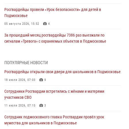
Росгвардейцы провели «Урок безопасности» для детей в
Подмосковье
05 августа 2026, 15:52
4
За прошедший месяц росгвардейцы 7386 раз выезжали по
сигналам «Тревога» с охраняемых объектов в Подмосковье
04 августа 2026, 12:16
Росгвардейцы пресекли кражу из супермаркета в Подмосковье
ПОПУЛЯРНЫЕ НОВОСТИ
(видео)
Росгвардейцы открыли свои двери для школьников в Подмосковье
03 августа 2026, 15:26
1
18 июля 2026, 07:03
9
Росгвардейцы пресекли кражу сантехники, совершённую
Сотрудники Росгвардии встретились с жёнами и матерями
«семейным подрядом» в Подмосковье (видео)
участников СВО
03 августа 2026, 14:57
1
11 июля 2026, 07:15
3
Росгвардейцы задержали рецидивиста, подозреваемого в краже на
Сотрудник подмосковного главка Росгвардии провёл урок
крупную сумму в Подмосковье
мужества для школьников в Подмосковье
31 июля 2026, 14:00