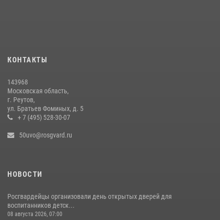
Росгвардейцы задержали рецидивиста, подозреваемого в краже на
крупную сумму в Подмосковье
31 июля 2026, 14:00
Росгвардейцы пресекли кражу на крупную сумму с охраняемого
КОНТАКТЫ
объекта в Подмосковье (видео)
13 июля 2026, 14:14
1
143968
Московская область,
г. Реутов,
ул. Братьев Фоминых, д. 5
+ 7 (495) 528-30-07
50uvo@rosgvard.ru
НОВОСТИ
Росгвардейцы организовали день открытых дверей для
воспитанников детск...
08 августа 2026, 07:00