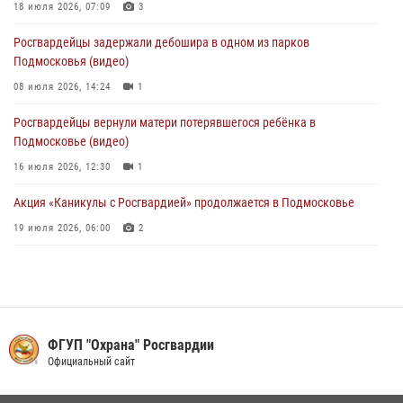
18 июля 2026, 07:09
3
Росгвардейцы задержали подозреваемых в мошеннических
Росгвардейцы задержали дебошира в одном из парков
действиях в Подмосковье (видео)
Подмосковья (видео)
31 июля 2026, 09:30
1
08 июля 2026, 14:24
1
Росгвардейцы вернули матери потерявшегося ребёнка в
Подмосковье (видео)
16 июля 2026, 12:30
1
Акция «Каникулы с Росгвардией» продолжается в Подмосковье
19 июля 2026, 06:00
2
В подмосковном главке Росгвардии состоялось праздничное
мероприятие, посвященное Дню семьи, любви и верности
08 июля 2026, 14:51
4
В Подмосковье росгвардейцы задержали мужчину, пугавшего
ФГУП "Охрана" Росгвардии
жильцов многоквартирного дома охотничьим карабином (видео)
Официальный сайт
16 июля 2026, 09:30
1