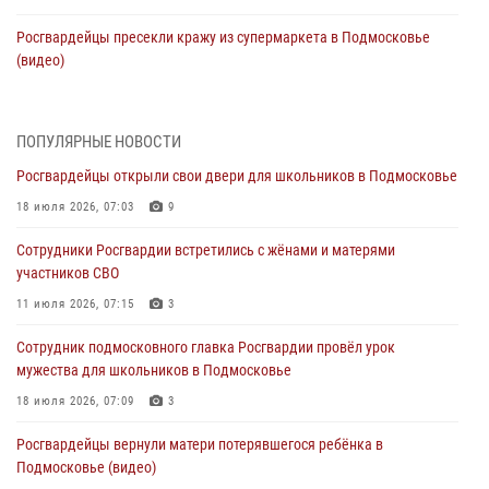
Росгвардейцы пресекли кражу из супермаркета в Подмосковье
(видео)
03 августа 2026, 15:26
1
Росгвардейцы пресекли кражу сантехники, совершённую
ПОПУЛЯРНЫЕ НОВОСТИ
«семейным подрядом» в Подмосковье (видео)
Росгвардейцы открыли свои двери для школьников в Подмосковье
03 августа 2026, 14:57
1
18 июля 2026, 07:03
9
Росгвардейцы задержали рецидивиста, подозреваемого в краже на
Сотрудники Росгвардии встретились с жёнами и матерями
крупную сумму в Подмосковье
участников СВО
31 июля 2026, 14:00
11 июля 2026, 07:15
3
Росгвардейцы задержали подозреваемых в мошеннических
Сотрудник подмосковного главка Росгвардии провёл урок
действиях в Подмосковье (видео)
мужества для школьников в Подмосковье
31 июля 2026, 09:30
1
18 июля 2026, 07:09
3
Росгвардейцы задержали нетрезвую автоледи в Подмосковье
Росгвардейцы вернули матери потерявшегося ребёнка в
(видео)
Подмосковье (видео)
30 июля 2026, 08:10
1