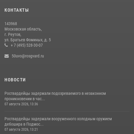
Росгвардейцы пресекли кражу на крупную сумму с охраняемого
КОНТАКТЫ
объекта в Подмосковье (видео)
13 июля 2026, 14:14
1
143968
Московская область,
г. Реутов,
ул. Братьев Фоминых, д. 5
+ 7 (495) 528-30-07
50uvo@rosgvard.ru
НОВОСТИ
Росгвардейцы задержали подозреваемого в незаконном
проникновении в час...
07 августа 2026, 13:36
Росгвардейцы задержали вооруженного холодным оружием
дебошира в Подмос...
07 августа 2026, 13:21