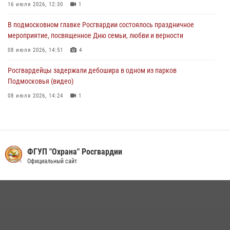
16 июля 2026, 12:30
1
В подмосковном главке Росгвардии состоялось праздничное
мероприятие, посвященное Дню семьи, любви и верности
08 июля 2026, 14:51
4
Росгвардейцы задержали дебошира в одном из парков
Подмосковья (видео)
08 июля 2026, 14:24
1
Росгвардейцы задержали рецидивиста, подозреваемого в краже на
крупную сумму в Подмосковье
31 июля 2026, 14:00
ФГУП "Охрана" Росгвардии
В Подмосковье росгвардейцы задержали мужчину, пугавшего
Официальный сайт
жильцов многоквартирного дома охотничьим карабином (видео)
16 июля 2026, 09:30
1
Акция «Каникулы с Росгвардией» продолжается в Подмосковье
19 июля 2026, 06:00
2