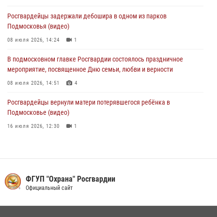
порядка в Подмосковье (видео)
Росгвардейцы задержали дебошира в одном из парков
27 июля 2026, 14:12
1
Подмосковья (видео)
08 июля 2026, 14:24
1
В подмосковном главке Росгвардии состоялось праздничное
мероприятие, посвященное Дню семьи, любви и верности
08 июля 2026, 14:51
4
Росгвардейцы вернули матери потерявшегося ребёнка в
Подмосковье (видео)
16 июля 2026, 12:30
1
Акция «Каникулы с Росгвардией» продолжается в Подмосковье
19 июля 2026, 06:00
2
Росгвардейцы задержали рецидивиста, подозреваемого в краже на
ФГУП "Охрана" Росгвардии
крупную сумму в Подмосковье
Официальный сайт
31 июля 2026, 14:00