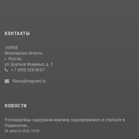
Росгвардейцы пресекли кражу на крупную сумму с охраняемого
объекта в Подмосковье (видео)
13 июля 2026, 14:14
1
Росгвардейцы пресекли кражу на охраняемом объекте в
КОНТАКТЫ
Подмосковье (видео)
08 июля 2026, 16:30
1
143968
Московская область,
г. Реутов,
ул. Братьев Фоминых, д. 5
+ 7 (495) 528-30-07
50uvo@rosgvard.ru
НОВОСТИ
Росгвардейцы задержали мужчину, подозреваемого в стрельбе в
Подмосковь...
06 августа 2026, 14:35