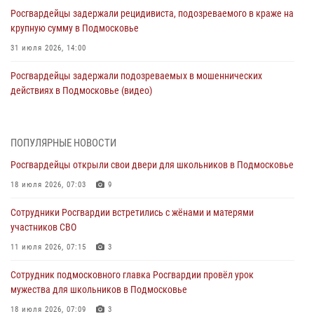
Росгвардейцы задержали рецидивиста, подозреваемого в краже на
крупную сумму в Подмосковье
31 июля 2026, 14:00
Росгвардейцы задержали подозреваемых в мошеннических
действиях в Подмосковье (видео)
31 июля 2026, 09:30
1
Росгвардейцы задержали нетрезвую автоледи в Подмосковье
ПОПУЛЯРНЫЕ НОВОСТИ
(видео)
Росгвардейцы открыли свои двери для школьников в Подмосковье
30 июля 2026, 08:10
1
18 июля 2026, 07:03
9
Росгвардейцы в Подмосковье задержали мужчину, находящегося в
Сотрудники Росгвардии встретились с жёнами и матерями
федеральном розыске (видео)
участников СВО
29 июля 2026, 14:44
1
11 июля 2026, 07:15
3
Росгвардейцы провели день открытых дверей в Подмосковье
Сотрудник подмосковного главка Росгвардии провёл урок
29 июля 2026, 14:37
2
мужества для школьников в Подмосковье
Росгвардейцы задержали нетрезвого нарушителя общественного
18 июля 2026, 07:09
3