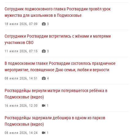
Росгвардейцы задержали рецидивиста, подозреваемого в краже на
Сотрудник подмосковного главка Росгвардии провёл урок
крупную сумму в Подмосковье
мужества для школьников в Подмосковье
31 июля 2026, 14:00
18 июля 2026, 07:09
3
Росгвардейцы задержали подозреваемых в мошеннических
Сотрудники Росгвардии встретились с жёнами и матерями
действиях в Подмосковье (видео)
участников СВО
31 июля 2026, 09:30
1
11 июля 2026, 07:15
3
Росгвардейцы задержали нетрезвую автоледи в Подмосковье
В подмосковном главке Росгвардии состоялось праздничное
(видео)
мероприятие, посвященное Дню семьи, любви и верности
30 июля 2026, 08:10
1
08 июля 2026, 14:51
4
Росгвардейцы вернули матери потерявшегося ребёнка в
Подмосковье (видео)
16 июля 2026, 12:30
1
Росгвардейцы задержали дебошира в одном из парков
Подмосковья (видео)
08 июля 2026, 14:24
1