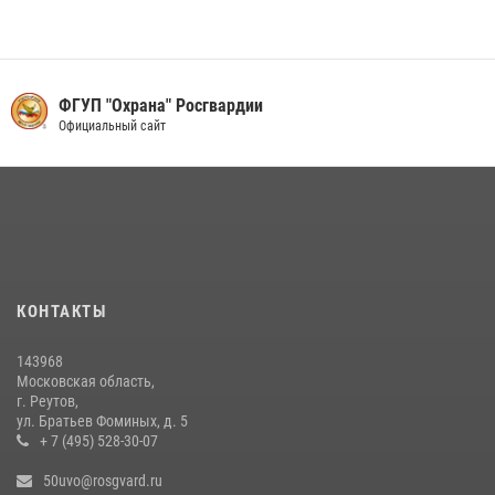
Акция «Каникулы с Росгвардией» продолжается в Подмосковье
19 июля 2026, 06:00
2
В Подмосковье росгвардейцы задержали мужчину, пугавшего
ФГУП "Охрана" Росгвардии
жильцов многоквартирного дома охотничьим карабином (видео)
Официальный сайт
16 июля 2026, 09:30
1
Росгвардейцы задержали рецидивиста, подозреваемого в краже на
крупную сумму в Подмосковье
31 июля 2026, 14:00
Росгвардейцы пресекли кражу на крупную сумму с охраняемого
КОНТАКТЫ
объекта в Подмосковье (видео)
13 июля 2026, 14:14
1
143968
Московская область,
г. Реутов,
ул. Братьев Фоминых, д. 5
+ 7 (495) 528-30-07
50uvo@rosgvard.ru