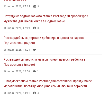
29 июля 2026, 14:44
1
11 июля 2026, 07:15
3
Росгвардейцы провели день открытых дверей в Подмосковье
Сотрудник подмосковного главка Росгвардии провёл урок
29 июля 2026, 14:37
2
мужества для школьников в Подмосковье
Росгвардейцы задержали нетрезвого нарушителя общественного
18 июля 2026, 07:09
3
порядка в Подмосковье (видео)
Росгвардейцы задержали дебошира в одном из парков
27 июля 2026, 14:12
1
Подмосковья (видео)
08 июля 2026, 14:24
1
Росгвардейцы вернули матери потерявшегося ребёнка в
Подмосковье (видео)
16 июля 2026, 12:30
1
В подмосковном главке Росгвардии состоялось праздничное
мероприятие, посвященное Дню семьи, любви и верности
08 июля 2026, 14:51
4
Акция «Каникулы с Росгвардией» продолжается в Подмосковье