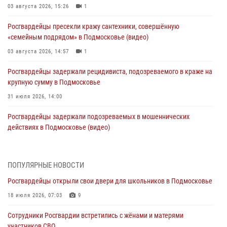
03 августа 2026, 15:26
1
Росгвардейцы пресекли кражу сантехники, совершённую
«семейным подрядом» в Подмосковье (видео)
03 августа 2026, 14:57
1
Росгвардейцы задержали рецидивиста, подозреваемого в краже на
крупную сумму в Подмосковье
31 июля 2026, 14:00
Росгвардейцы задержали подозреваемых в мошеннических
действиях в Подмосковье (видео)
31 июля 2026, 09:30
1
Росгвардейцы задержали нетрезвую автоледи в Подмосковье
ПОПУЛЯРНЫЕ НОВОСТИ
(видео)
Росгвардейцы открыли свои двери для школьников в Подмосковье
30 июля 2026, 08:10
1
18 июля 2026, 07:03
9
Росгвардейцы в Подмосковье задержали мужчину, находящегося в
Сотрудники Росгвардии встретились с жёнами и матерями
федеральном розыске (видео)
участников СВО