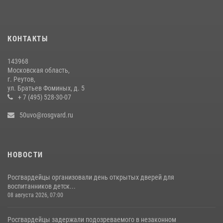
26 июля 2026, 16:42
4
Росгвардейцы пресекли серию краж с охраняемых торговых
КОНТАКТЫ
центров в Подмосковье (видео)
14 июля 2026, 14:41
1
143968
Московская область,
г. Реутов,
ул. Братьев Фоминых, д. 5
+ 7 (495) 528-30-07
50uvo@rosgvard.ru
НОВОСТИ
Росгвардейцы организовали день открытых дверей для
воспитанников детск...
08 августа 2026, 07:00
Росгвардейцы задержали подозреваемого в незаконном