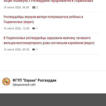
Акция «Каникулы с Росгвардией» продолжается в Подмосковье
действиях в Подмосковье (видео)
19 июля 2026, 06:00
2
31 июля 2026, 09:30
1
Росгвардейцы вернули матери потерявшегося ребёнка в
Подмосковье (видео)
16 июля 2026, 12:30
1
В Подмосковье росгвардейцы задержали мужчину, пугавшего
жильцов многоквартирного дома охотничьим карабином (видео)
16 июля 2026, 09:30
1
Росгвардейцы пресекли кражу на крупную сумму с охраняемого
объекта в Подмосковье (видео)
13 июля 2026, 14:14
1
Росгвардейцы задержали рецидивиста, подозреваемого в краже на
ФГУП "Охрана" Росгвардии
крупную сумму в Подмосковье
Официальный сайт
31 июля 2026, 14:00
В День парашютиста героем рубрики «Знай наших» стал сотрудник
вневедомственной охраны подмосковного главка Росгвардии