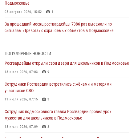
Подмосковье
05 августа 2026, 15:52
4
За прошедший месяц росгвардейцы 7386 раз выезжали по
сигналам «Тревога» с охраняемых объектов в Подмосковье
04 августа 2026, 12:16
Росгвардейцы пресекли кражу из супермаркета в Подмосковье
ПОПУЛЯРНЫЕ НОВОСТИ
(видео)
Росгвардейцы открыли свои двери для школьников в Подмосковье
03 августа 2026, 15:26
1
18 июля 2026, 07:03
9
Росгвардейцы пресекли кражу сантехники, совершённую
Сотрудники Росгвардии встретились с жёнами и матерями
«семейным подрядом» в Подмосковье (видео)
участников СВО
03 августа 2026, 14:57
1
11 июля 2026, 07:15
3
Росгвардейцы задержали рецидивиста, подозреваемого в краже на
Сотрудник подмосковного главка Росгвардии провёл урок
крупную сумму в Подмосковье
мужества для школьников в Подмосковье
31 июля 2026, 14:00
18 июля 2026, 07:09
3
Росгвардейцы задержали подозреваемых в мошеннических