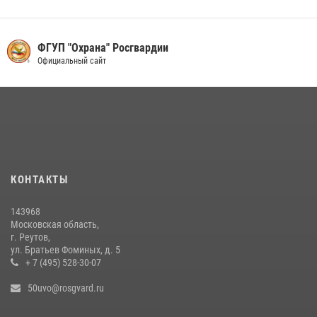
13 июля 2026, 14:14
1
Росгвардейцы задержали рецидивиста, подозреваемого в краже на
ФГУП "Охрана" Росгвардии
крупную сумму в Подмосковье
Официальный сайт
31 июля 2026, 14:00
В День парашютиста героем рубрики «Знай наших» стал сотрудник
вневедомственной охраны подмосковного главка Росгвардии
26 июля 2026, 16:42
4
Росгвардейцы пресекли серию краж с охраняемых торговых
КОНТАКТЫ
центров в Подмосковье (видео)
14 июля 2026, 14:41
1
143968
Московская область,
г. Реутов,
ул. Братьев Фоминых, д. 5
+ 7 (495) 528-30-07
50uvo@rosgvard.ru