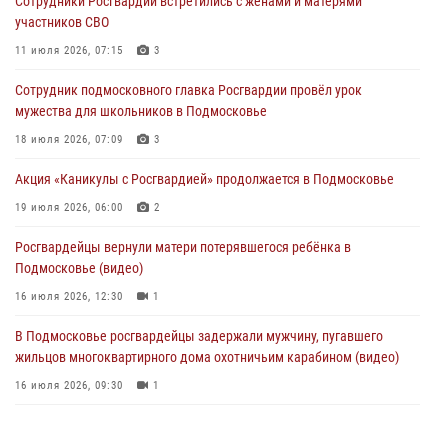
Сотрудники Росгвардии встретились с жёнами и матерями
«семейным подрядом» в Подмосковье (видео)
участников СВО
03 августа 2026, 14:57
1
11 июля 2026, 07:15
3
Росгвардейцы задержали рецидивиста, подозреваемого в краже на
Сотрудник подмосковного главка Росгвардии провёл урок
крупную сумму в Подмосковье
мужества для школьников в Подмосковье
31 июля 2026, 14:00
18 июля 2026, 07:09
3
Росгвардейцы задержали подозреваемых в мошеннических
Акция «Каникулы с Росгвардией» продолжается в Подмосковье
действиях в Подмосковье (видео)
19 июля 2026, 06:00
2
31 июля 2026, 09:30
1
Росгвардейцы вернули матери потерявшегося ребёнка в
Подмосковье (видео)
16 июля 2026, 12:30
1
В Подмосковье росгвардейцы задержали мужчину, пугавшего
жильцов многоквартирного дома охотничьим карабином (видео)
16 июля 2026, 09:30
1
Росгвардейцы пресекли кражу на крупную сумму с охраняемого
объекта в Подмосковье (видео)